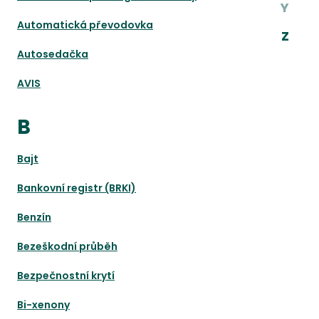
Y
Automatická převodovka
Z
Autosedačka
AVIS
B
Bajt
Bankovní registr (BRKI)
Benzín
Bezeškodní průběh
Bezpečnostní krytí
Bi-xenony