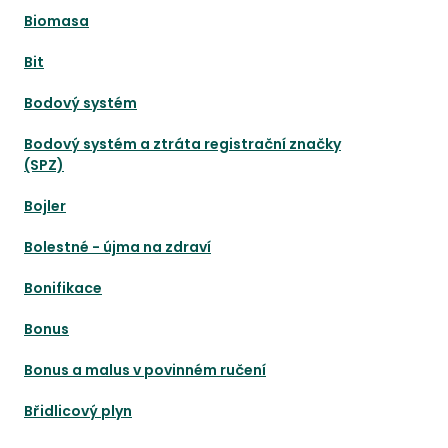
Biomasa
Bit
Bodový systém
Bodový systém a ztráta registrační značky
(SPZ)
Bojler
Bolestné - újma na zdraví
Bonifikace
Bonus
Bonus a malus v povinném ručení
Břidlicový plyn