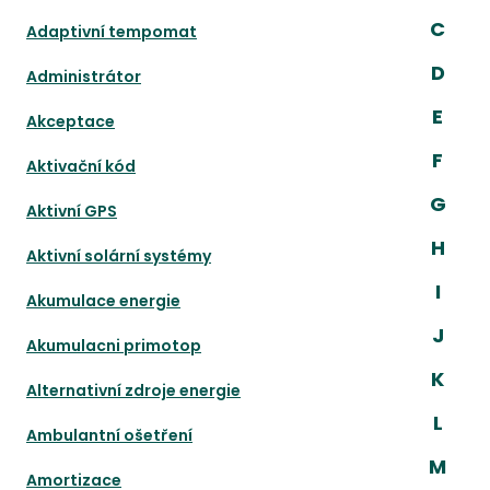
C
Adaptivní tempomat
D
Administrátor
E
Akceptace
F
Aktivační kód
G
Aktivní GPS
H
Aktivní solární systémy
I
Akumulace energie
J
Akumulacni primotop
K
Alternativní zdroje energie
L
Ambulantní ošetření
M
Amortizace