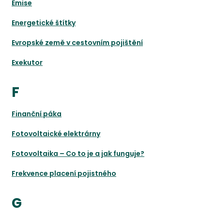
Emise
Energetické štítky
Evropské země v cestovním pojištění
Exekutor
F
Finanční páka
Fotovoltaické elektrárny
Fotovoltaika – Co to je a jak funguje?
Frekvence placení pojistného
G