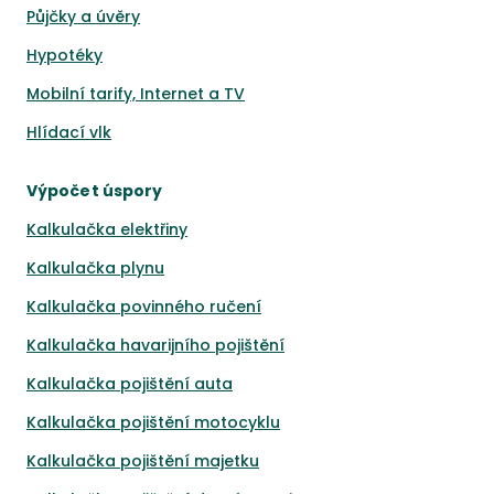
Půjčky a úvěry
Hypotéky
Mobilní tarify, Internet a TV
Hlídací vlk
Výpočet úspory
Kalkulačka elektřiny
Kalkulačka plynu
Kalkulačka povinného ručení
Kalkulačka havarijního pojištění
Kalkulačka pojištění auta
Kalkulačka pojištění motocyklu
Kalkulačka pojištění majetku