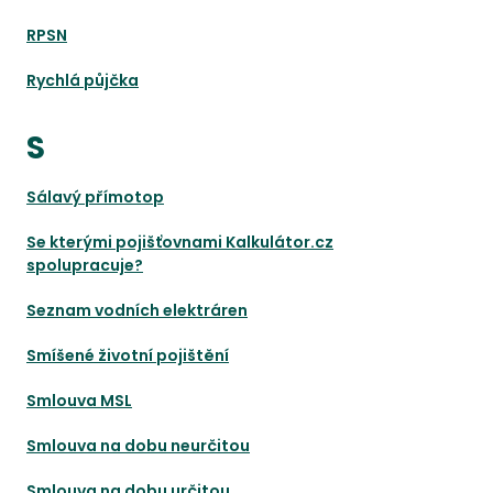
RPSN
Rychlá půjčka
S
Sálavý přímotop
Se kterými pojišťovnami Kalkulátor.cz
spolupracuje?
Seznam vodních elektráren
Smíšené životní pojištění
Smlouva MSL
Smlouva na dobu neurčitou
Smlouva na dobu určitou