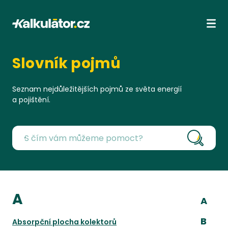
Kalkulátor.cz
Ote
Slovník pojmů
Seznam nejdůležitějších pojmů ze světa energií
a pojištění.
Vyhleda
Ab
A
A
B
Absorpční plocha kolektorů