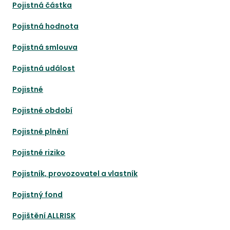
Pojistná částka
Pojistná hodnota
Pojistná smlouva
Pojistná událost
Pojistné
Pojistné období
Pojistné plnění
Pojistné riziko
Pojistník, provozovatel a vlastník
Pojistný fond
Pojištění ALLRISK