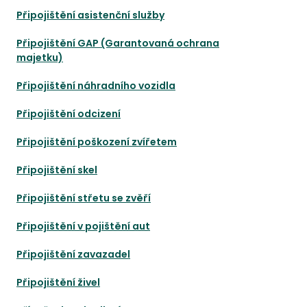
Připojištění asistenční služby
Připojištění GAP (Garantovaná ochrana
majetku)
Připojištění náhradního vozidla
Připojištění odcizení
Připojištění poškození zvířetem
Připojištění skel
Připojištění střetu se zvěří
Připojištění v pojištění aut
Připojištění zavazadel
Připojištění živel