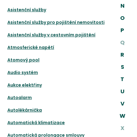
N
Asistenční služby
O
Asistenční služby pro pojištění nemovitosti
P
Asistenční služby v cestovním pojištění
Q
Atmosferické napětí
R
Atomový pool
S
Audio systém
T
Aukce elektřiny
U
Autoalarm
V
Autolékárnička
W
Automatická klimatizace
X
Automatická prolongace smlouvy