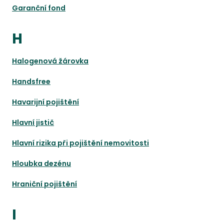
Garanční fond
H
Halogenová žárovka
Handsfree
Havarijní pojištění
Hlavní jistič
Hlavní rizika při pojištění nemovitosti
Hloubka dezénu
Hraniční pojištění
I