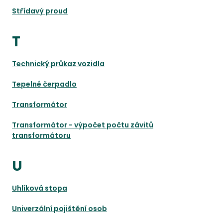
Střídavý proud
T
Technický průkaz vozidla
Tepelné čerpadlo
Transformátor
Transformátor - výpočet počtu závitů
transformátoru
U
Uhlíková stopa
Univerzální pojištění osob