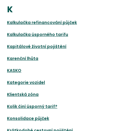
K
Kalkulačka refinancování půjček
Kalkulačka úsporného tarifu
Kapitálové životní pojištění
Karenční lhůta
KASKO
Kategorie vozidel
Klientská zóna
Kolik činí úsporný tarif?
Konsolidace půjček
Krátkodobé cestovní pojištění