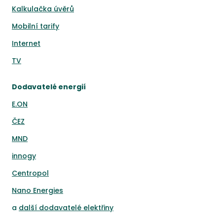
Kalkulačka úvěrů
Mobilní tarify
Internet
TV
Dodavatelé energií
E.ON
ČEZ
MND
innogy
Centropol
Nano Energies
a
další dodavatelé elektřiny