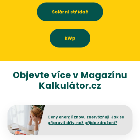
Solární střídač
kWp
Objevte více v Magazínu
Kalkulátor.cz
Přejít na detail článku
Ceny energií znovu znervózňují. Jak se
připravit dřív, než přijde zdražení?