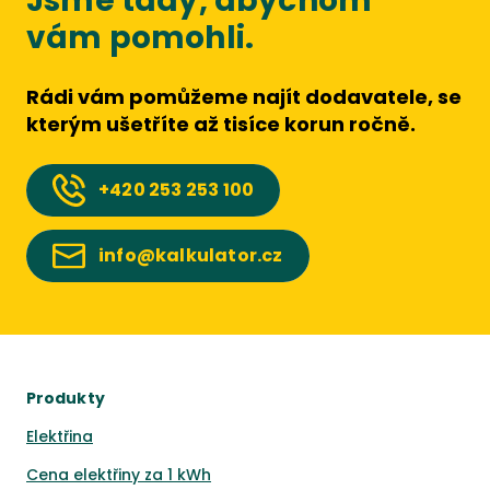
Jsme tady, abychom
vám pomohli.
Rádi vám pomůžeme najít dodavatele, se
kterým ušetříte až tisíce korun ročně.
+420
253 253 100
info@kalkulator.cz
Produkty
Elektřina
Cena elektřiny za 1 kWh