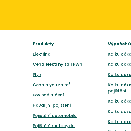
Produkty
Výpočet 
Elektřina
Kalkulačka
Cena elektřiny za 1 kWh
Kalkulačka
Plyn
Kalkulačka
3
Cena plynu za m
Kalkulačka
pojištění
Povinné ručení
Kalkulačka
Havarijní pojištění
Kalkulačka
Pojištění automobilu
Kalkulačka
Pojištění motocyklu