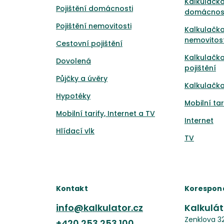
Kalkulačka
Pojištění domácnosti
domácnos
Pojištění nemovitosti
Kalkulačka
nemovitost
Cestovní pojištění
Kalkulačk
Dovolená
pojištění
Půjčky a úvěry
Kalkulačka
Hypotéky
Mobilní tar
Mobilní tarify, Internet a TV
Internet
Hlídací vlk
TV
Kontakt
Korespon
info@kalkulator.cz
Kalkuláto
Zenklova 3
+420
253 253 100