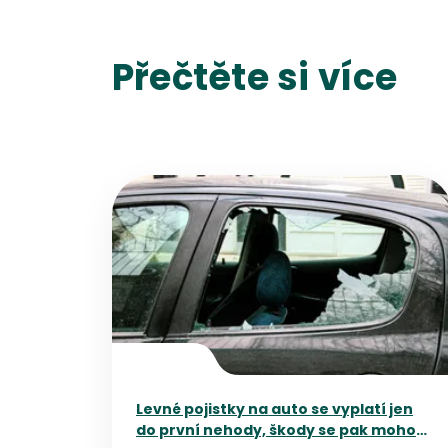
Přečtěte si více
Přejít na detail článku
Levné pojistky na auto se vyplatí jen
do první nehody, škody se pak mohou