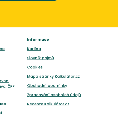
Informace
no
Kariéra
y
Slovník pojmů
Cookies
Mapa stránky Kalkulátor.cz
ťovna
,
Obchodní podmínky
iva
,
ČPP
Zpracování osobních údajů
uce
Recenze Kalkulátor.cz
ší