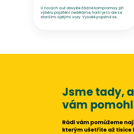
prodražit
U nových aut obvykle žádné kompromisy při
výběru pojištění neděláme, horší je to ale se
staršími ojetými vozy. Vysoké pojistné se
nechce platit nikomu, mnoho řidičů a řidiček
tak zláká nižší cena. Dokud jezdí bez nehod,
úspora je příjemná, jak ovšem dojde na
mačkání plechů nebo škody způsobené
ostatním, problém je na světě.
Jsme tady,
vám pomohli
Rádi vám pomůžeme nají
kterým ušetříte až tisíce