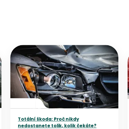
Přejít na detail článku
Totální škoda: Proč nikdy
nedostanete tolik, kolik čekáte?