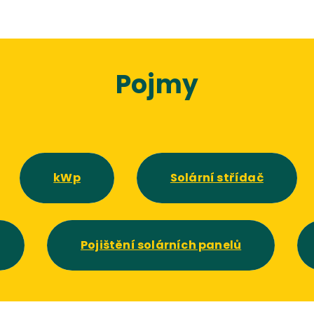
Pojmy
kWp
Solární střídač
Pojištění solárních panelů