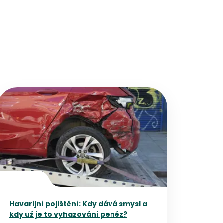
Přejít na detail článku
Havarijní pojištění: Kdy dává smysl a
kdy už je to vyhazování peněz?