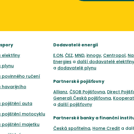
úspory
Dodavatelé energií
 elektřiny
E.ON
,
ČEZ
,
MND
,
innogy
,
Centropol
,
Na
Energies
a
další dodavatelé elektřin
 plynu
a
dodavatelé plynu
 povinného ručení
Partnerské pojišťovny
 havarijního
Allianz
,
ČSOB Pojišťovna
,
Direct Pojiš
Generali Česká pojišťovna
,
Kooperat
 pojištění auta
a
další pojišťovny
 pojištění motocyklu
Partnerské banky a finanční instit
 pojištění majetku
Česká spořitelna
,
Home Credit
a dal