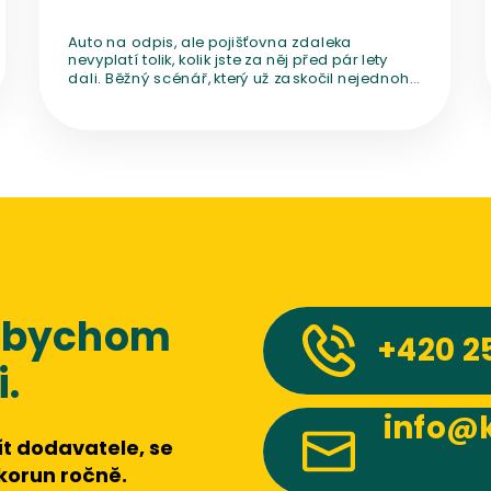
Auto na odpis, ale pojišťovna zdaleka
nevyplatí tolik, kolik jste za něj před pár lety
dali. Běžný scénář, který už zaskočil nejednoho
majitele. Proč se to děje, jak se pojistné plnění
počítá a co dělat, abyste podobnému
rozčarování předešli?
 abychom
+420
2
.
info@k
t dodavatele, se
 korun ročně.