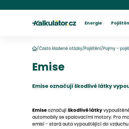
Kalkulátor.cz
Energie
Pojištěn
Kalkulačka elektřiny
Povinné r
C
Kalkulačka plynu
Havarijní 
Cení
Kalkulačky spotřeby
Ostatní p
Dodavatelé
Dodavatel
Kalkulačk
Kde najít fakturu
Vyúč
/
Často kladené otázky
/
Pojištění
/
Pojmy - poji
Domů
Emise
Emise označují škodlivé látky vypo
Emise
označují
škodlivé látky
vypouštěné 
automobily se spalovacími motory. Pro moto
emisí - stará auta vypouštějící do vzduchu