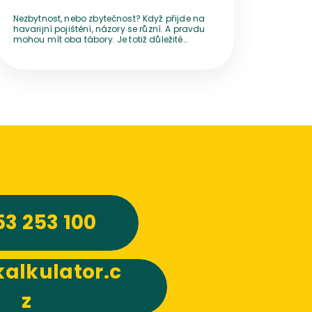
Nezbytnost, nebo zbytečnost? Když přijde na
havarijní pojištění, názory se různí. A pravdu
mohou mít oba tábory. Je totiž důležité
správně počítat a zohlednit hned několik
faktorů. Pojďme na ně kouknout podrobněji.
53 253 100
alkulator.c
z