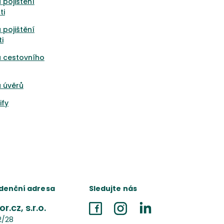
 pojištění
ti
 pojištění
i
a cestovního
 úvěrů
ify
denční adresa
Sledujte nás
r.cz, s.r.o.
Facebook
Instagram
LinkedIn
2/28