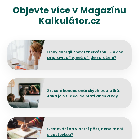
Objevte více v Magazínu
Kalkulátor.cz
Přejít na detail článku
Ceny energií znovu znervózňují. Jak se
připravit dřív, než přijde zdražení?
Přejít na detail článku
Zrušení koncesionářských poplatků:
Jaká je situace, co platí dnes a kdy by
mělo dojít ke změně?
Přejít na detail článku
Cestování na vlastní pěst, nebo radši
s cestovkou?