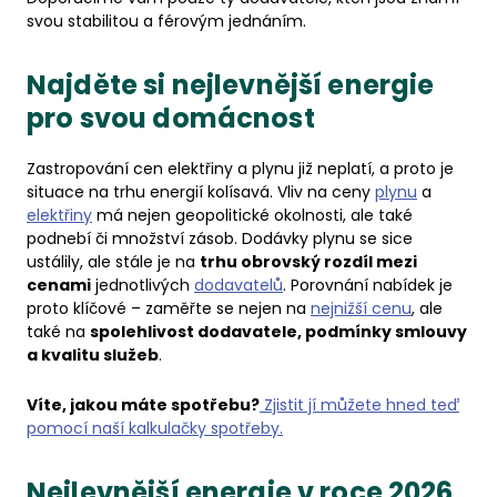
svou stabilitou a férovým jednáním.
Najděte si nejlevnější energie
pro svou domácnost
Zastropování cen elektřiny a plynu již neplatí, a proto je
situace na trhu energií kolísavá. Vliv na ceny
plynu
a
elektřiny
má nejen geopolitické okolnosti, ale také
podnebí či množství zásob. Dodávky plynu se sice
ustálily, ale stále je na
trhu obrovský rozdíl mezi
cenami
jednotlivých
dodavatelů
. Porovnání nabídek je
proto klíčové – zaměřte se nejen na
nejnižší cenu
, ale
také na
spolehlivost dodavatele, podmínky smlouvy
a kvalitu služeb
.
Víte, jakou máte spotřebu?
Zjistit jí můžete hned teď
pomocí naší kalkulačky spotřeby.
Nejlevnější energie v roce 2026