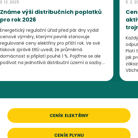
3. 12. 2025
5. 2. 
Známe výši distribučních poplatků
Cena
pro rok 2026
akti
tro
Energetický regulační úřad před pár dny vydal
cenové výměry, kterými pevně stanovuje
Každý 
regulované ceny elektřiny pro příští rok. Ve své
odpuš
tiskové zprávě ERÚ uvedl, že průměrná
Platí 
domácnost si připlatí pouhé 1 %. Pojďme se ale
jak p
podívat na jednotlivá distribuční území a sazby.
zákaz
Kdo si připlatí nejvíc, a kde naopak mohou
Všich
ejít na detail článku
zákazníci ušetřit?
megaw
Přejít n
cokoli
totiž
trojn
CENÍK ELEKTŘINY
CENÍK PLYNU