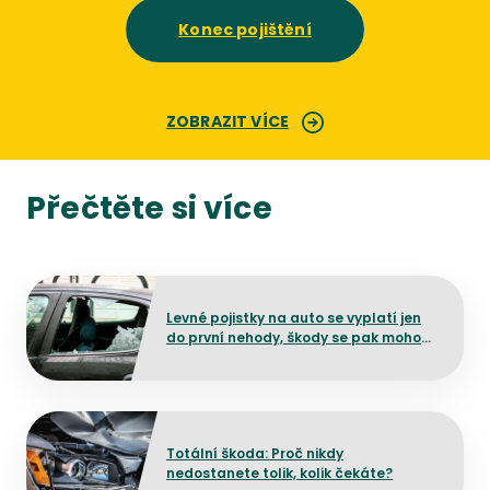
Konec pojištění
ZOBRAZIT VÍCE
Přečtěte si více
Přejít na detail článku
Levné pojistky na auto se vyplatí jen
do první nehody, škody se pak mohou
prodražit
Přejít na detail článku
Totální škoda: Proč nikdy
nedostanete tolik, kolik čekáte?