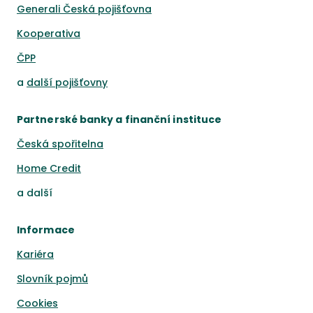
Generali Česká pojišťovna
Kooperativa
ČPP
a
další pojišťovny
Partnerské banky a finanční instituce
Česká spořitelna
Home Credit
a
další
Informace
Kariéra
Slovník pojmů
Cookies