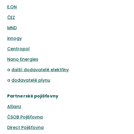
E.ON
ČEZ
MND
innogy
Centropol
Nano Energies
a
další dodavatelé elektřiny
a
dodavatelé plynu
Partnerské pojišťovny
Allianz
ČSOB Pojišťovna
Direct Pojišťovna