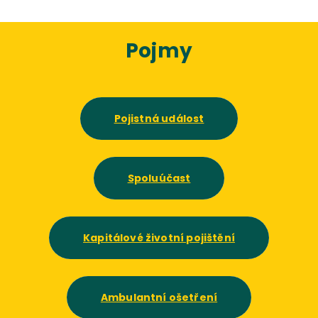
Pojmy
Pojistná událost
Spoluúčast
Kapitálové životní pojištění
Ambulantní ošetření