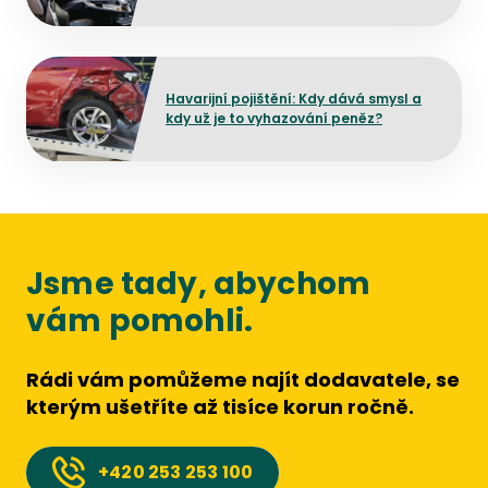
Přejít na detail článku
Havarijní pojištění: Kdy dává smysl a
kdy už je to vyhazování peněz?
Jsme tady, abychom
vám pomohli.
Rádi vám pomůžeme najít dodavatele, se
kterým ušetříte až tisíce korun ročně.
+420
253 253 100