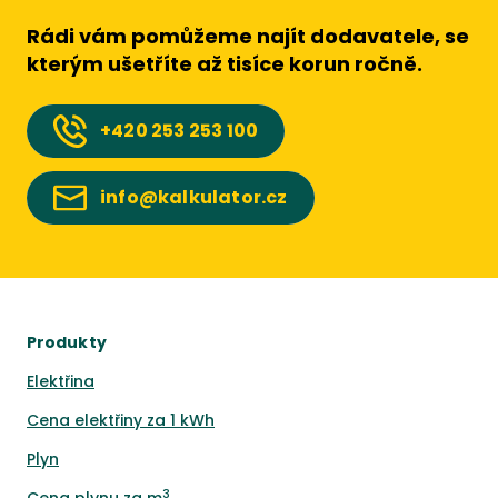
Rádi vám pomůžeme najít dodavatele, se
kterým ušetříte až tisíce korun ročně.
+420
253 253 100
info@kalkulator.cz
Produkty
Elektřina
Cena elektřiny za 1 kWh
Plyn
3