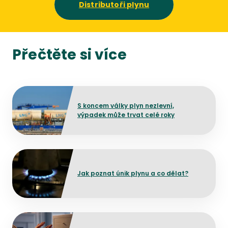
Distributoři plynu
Přečtěte si více
Přejít na detail článku
S koncem války plyn nezlevní,
výpadek může trvat celé roky
Přejít na detail článku
Jak poznat únik plynu a co dělat?
Přejít na detail článku