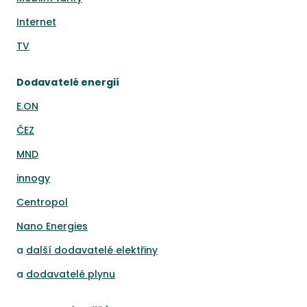
Internet
TV
Dodavatelé energií
E.ON
ČEZ
MND
innogy
Centropol
Nano Energies
a
další dodavatelé elektřiny
a
dodavatelé plynu