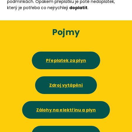
podmínkách. Opakem přeplatku je poté nedoplatek,
který je potřeba co nejrychleji
doplatit
.
Pojmy
Přeplatek za plyn
Zdroj vytápění
Zálohy na elektřinu a plyn