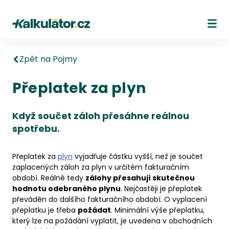
Kalkulátor.cz
Ote
Zpět na Pojmy
Přeplatek za plyn
Když součet záloh přesáhne reálnou
spotřebu.
Přeplatek za
plyn
vyjadřuje částku vyšší, než je součet
zaplacených záloh za plyn
v určitém fakturačním
období. Reálně tedy
zálohy přesahují skutečnou
hodnotu odebraného plynu
. Nejčastěji je přeplatek
převáděn do dalšího fakturačního období. O vyplacení
přeplatku je třeba
požádat
. Minimální výše přeplatku,
který lze na požádání vyplatit, je uvedena v obchodních