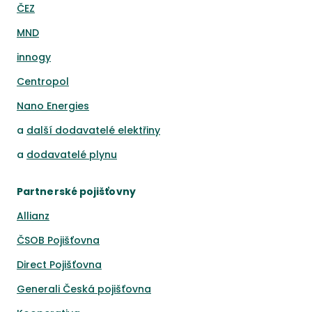
ČEZ
MND
innogy
Centropol
Nano Energies
a
další dodavatelé elektřiny
a
dodavatelé plynu
Partnerské pojišťovny
Allianz
ČSOB Pojišťovna
Direct Pojišťovna
Generali Česká pojišťovna