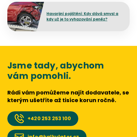
Přejít na detail článku
Havarijní pojištění: Kdy dává smysl a
kdy už je to vyhazování peněz?
Jsme tady, abychom
vám pomohli.
Rádi vám pomůžeme najít dodavatele, se
kterým ušetříte až tisíce korun ročně.
+420
253 253 100
info@kalkulator.cz