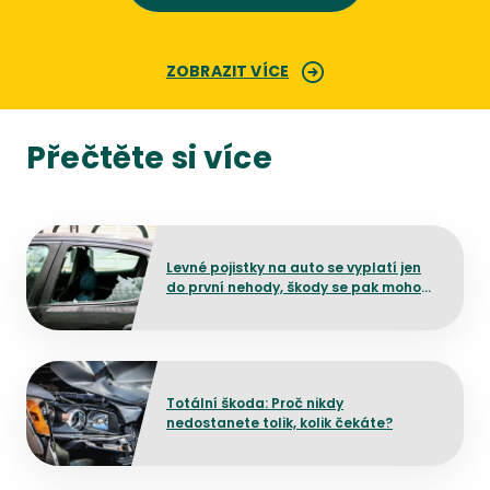
ZOBRAZIT VÍCE
Přečtěte si více
Přejít na detail článku
Levné pojistky na auto se vyplatí jen
do první nehody, škody se pak mohou
prodražit
Přejít na detail článku
Totální škoda: Proč nikdy
nedostanete tolik, kolik čekáte?