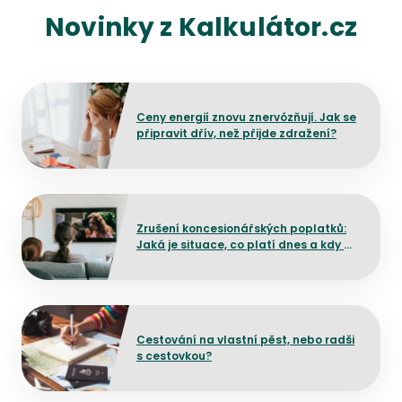
Novinky z Kalkulátor.cz
Přejít na detail článku
Ceny energií znovu znervózňují. Jak se
připravit dřív, než přijde zdražení?
Přejít na detail článku
Zrušení koncesionářských poplatků:
Jaká je situace, co platí dnes a kdy by
mělo dojít ke změně?
Přejít na detail článku
Cestování na vlastní pěst, nebo radši
s cestovkou?