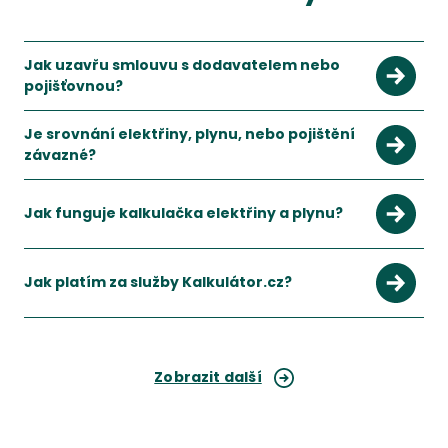
Jak uzavřu smlouvu s dodavatelem nebo
pojišťovnou?
Nejprve je potřeba projít stávající smlouvu a zjistit, jaké 
Zobrazit více
Je srovnání elektřiny, plynu, nebo pojištění
závazné?
Není. Tím, že nás necháte pro vás srovnat dodavatele energií
Zobrazit více
Jak funguje kalkulačka elektřiny a plynu?
Na základě vámi zadaných údajů spočítáme, kolik budete pla
Zobrazit více
Jak platím za služby Kalkulátor.cz?
Služby Kalulátor.cz jsou pro zákazníky zdarma. Provoz platím
Zobrazit více
Zobrazit další