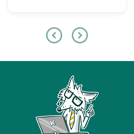
Zpět
Vpřed