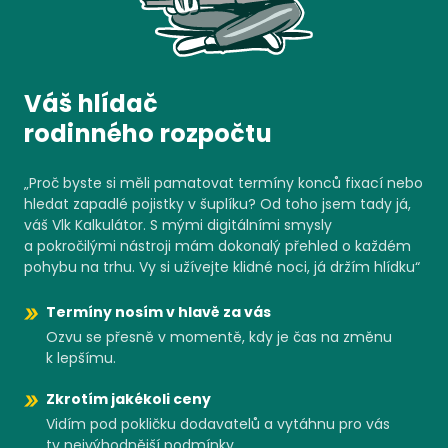
Váš hlídač
rodinného rozpočtu
„Proč byste si měli pamatovat termíny konců fixací nebo
hledat zapadlé pojistky v šuplíku? Od toho jsem tady já,
váš Vlk Kalkulátor. S mými digitálními smysly
a pokročilými nástroji mám dokonalý přehled o každém
pohybu na trhu. Vy si užívejte klidné noci, já držím hlídku“
Termíny nosím v hlavě za vás
Ozvu se přesně v momentě, kdy je čas na změnu
k lepšímu.
Zkrotím jakékoli ceny
Vidím pod pokličku dodavatelů a vytáhnu pro vás
ty nejvýhodnější podmínky.