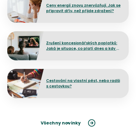
Ceny energií znovu znervózňují. Jak se
připravit dřív, než přijde zdražení?
Přejít na detail článku
Zrušení koncesionářských poplatků:
Jaká je situace, co platí dnes a kdy by
mělo dojít ke změně?
Přejít na detail článku
Cestování na vlastní pěst, nebo radši
s cestovkou?
Všechny novinky