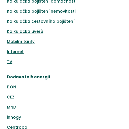
Kalkulačka pojištění domácnosti
Kalkulačka pojištění nemovitosti
Kalkulačka cestovního pojištění
Kalkulačka úvěrů
Mobilní tarify
Internet
TV
Dodavatelé energií
E.ON
ČEZ
MND
innogy
Centropol