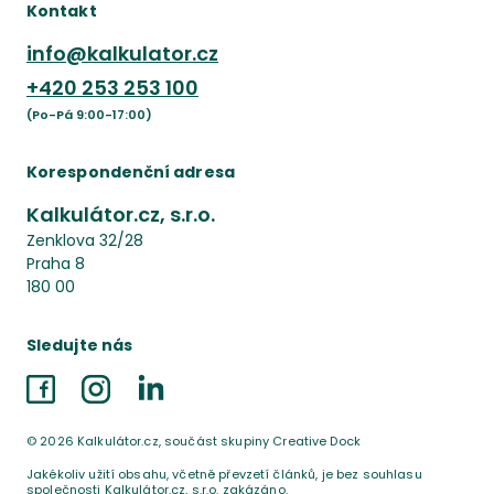
Kontakt
info@kalkulator.cz
+420
253 253 100
(Po-Pá 9:00-17:00)
Korespondenční adresa
Kalkulátor.cz, s.r.o.
Zenklova 32/28
Praha 8
180 00
Sledujte nás
Facebook
Instagram
LinkedIn
©
2026
Kalkulátor.cz, součást skupiny Creative Dock
Jakékoliv užití obsahu, včetně převzetí článků, je bez souhlasu
společnosti Kalkulátor.cz, s.r.o. zakázáno.