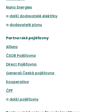
Nano Energies
a
další dodavatelé elektřiny
a
dodavatelé plynu
Partnerské pojišťovny
Allianz
ČSOB Pojišťovna
Direct Pojišťovna
Generali Česká pojišťovna
Kooperativa
ČPP
a
další pojišťovny