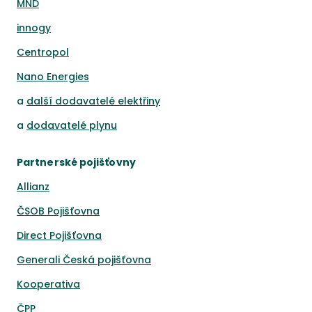
MND
innogy
Centropol
Nano Energies
a
další dodavatelé elektřiny
a
dodavatelé plynu
Partnerské pojišťovny
Allianz
ČSOB Pojišťovna
Direct Pojišťovna
Generali Česká pojišťovna
Kooperativa
ČPP