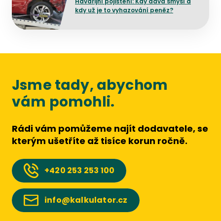
Havarijní pojištění: Kdy dává smysl a
kdy už je to vyhazování peněz?
Jsme tady, abychom
vám pomohli.
Rádi vám pomůžeme najít dodavatele, se
kterým ušetříte až tisíce korun ročně.
+420
253 253 100
info@kalkulator.cz