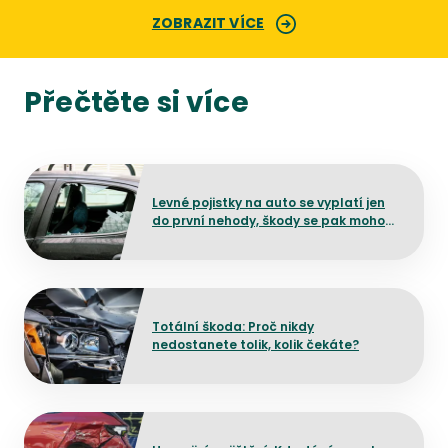
ZOBRAZIT VÍCE
Přečtěte si více
Přejít na detail článku
Levné pojistky na auto se vyplatí jen
do první nehody, škody se pak mohou
prodražit
Přejít na detail článku
Totální škoda: Proč nikdy
nedostanete tolik, kolik čekáte?
Přejít na detail článku