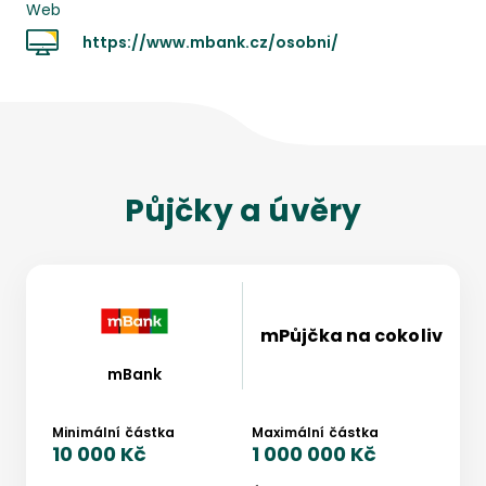
Web
https://www.mbank.cz/osobni/
Půjčky a úvěry
mPůjčka na cokoliv
mBank
Minimální částka
Maximální částka
10 000 Kč
1 000 000 Kč