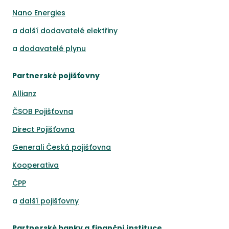
Nano Energies
a
další dodavatelé elektřiny
a
dodavatelé plynu
Partnerské pojišťovny
Allianz
ČSOB Pojišťovna
Direct Pojišťovna
Generali Česká pojišťovna
Kooperativa
ČPP
a
další pojišťovny
Partnerské banky a finanční instituce