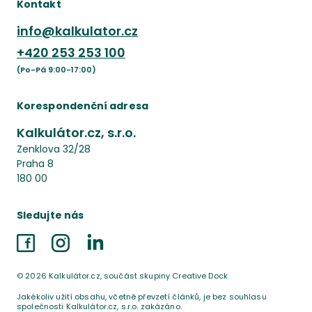
Kontakt
info@kalkulator.cz
+420
253 253 100
(Po-Pá 9:00-17:00)
Korespondenční adresa
Kalkulátor.cz, s.r.o.
Zenklova 32/28
Praha 8
180 00
Sledujte nás
Facebook
Instagram
LinkedIn
©
2026
Kalkulátor.cz, součást skupiny Creative Dock
Jakékoliv užití obsahu, včetně převzetí článků, je bez souhlasu
společnosti Kalkulátor.cz, s.r.o. zakázáno.