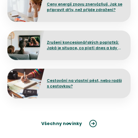
Ceny energií znovu znervózňují. Jak se
připravit dřív, než přijde zdražení?
Přejít na detail článku
Zrušení koncesionářských poplatků:
Jaká je situace, co platí dnes a kdy by
mělo dojít ke změně?
Přejít na detail článku
Cestování na vlastní pěst, nebo radši
s cestovkou?
Všechny novinky