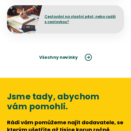
Přejít na detail článku
Cestování na vlastní pěst, nebo radši
s cestovkou?
Všechny novinky
Jsme tady, abychom
vám pomohli.
Rádi vám pomůžeme najít dodavatele, se
kterým ušetříte až tisíce korun ročně.