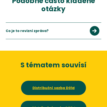
Podobné často kladené
otázky
Co je to revizní zpráva?
S tématem souvisí
Distribuční sazba D01d