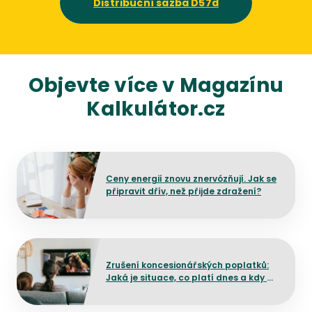
Distribuční sazba D57d
Objevte více v Magazínu
Kalkulátor.cz
Přejít na detail článku
Ceny energií znovu znervózňují. Jak se
připravit dřív, než přijde zdražení?
Přejít na detail článku
Zrušení koncesionářských poplatků:
Jaká je situace, co platí dnes a kdy by
mělo dojít ke změně?