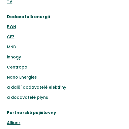
TV
Dodavatelé energií
E.ON
ČEZ
MND
innogy
Centropol
Nano Energies
a
další dodavatelé elektřiny
a
dodavatelé plynu
Partnerské pojišťovny
Allianz