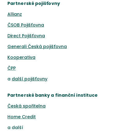
Partnerské pojišťovny
Allianz
ČSOB Pojišťovna
Direct Pojišťovna
Generali Česká pojišťovna
Kooperativa
ČPP
a
další pojišťovny
Partnerské banky a finanční instituce
Česká spořitelna
Home Credit
a
další