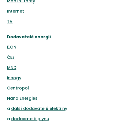
Mobilní tarify
Internet
TV
Dodavatelé energií
E.ON
ČEZ
MND
innogy
Centropol
Nano Energies
a
další dodavatelé elektřiny
a
dodavatelé plynu