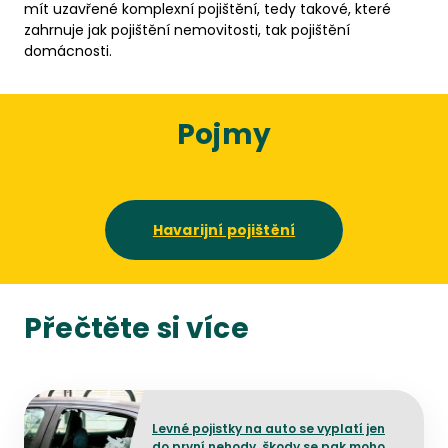
mít uzavřené komplexní pojištění, tedy takové, které
zahrnuje jak pojištění nemovitosti, tak pojištění
domácnosti.
Pojmy
Havarijní pojištění
Přečtěte si více
Přejít na detail článku
Levné pojistky na auto se vyplatí jen
do první nehody, škody se pak mohou