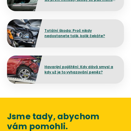
prodražit
Přejít na detail článku
Totální škoda: Proč nikdy
nedostanete tolik, kolik čekáte?
Přejít na detail článku
Havarijní pojištění: Kdy dává smysl a
kdy už je to vyhazování peněz?
Jsme tady, abychom
vám pomohli.