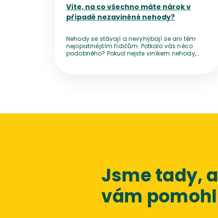
Víte, na co všechno máte nárok v
případě nezaviněné nehody?
Nehody se stávají a nevyhýbají se ani těm
nejopatrnějším řidičům. Potkalo vás něco
podobného? Pokud nejste viníkem nehody,
máte situaci mnohem jednodušší. Nemusíte
se bát vyššího povinného ručení, a navíc
máte nárok hned na několik kompenzací.
Pojďme na ně kouknout podrobněji.
Jsme tady,
vám pomohli