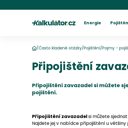
Kalkulátor.cz
Energie
Pojištěn
Kalkulačka elektřiny
Povinné r
C
Kalkulačka plynu
Havarijní 
Cení
Kalkulačky spotřeby
Ostatní p
Dodavatelé
Dodavatel
Kalkulačk
Kde najít fakturu
Vyúč
/
Často kladené otázky
/
Pojištění
/
Pojmy - poji
Domů
Připojištění zava
Připojištění zavazadel si můžete s
pojištění.
Připojištění zavazadel
si můžete sjednat
Najdete jej v nabídce připojištění u většiny