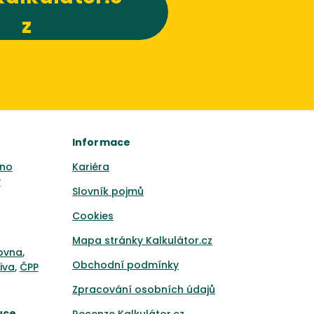
z
Informace
no
Kariéra
y
Slovník pojmů
Cookies
Mapa stránky Kalkulátor.cz
ťovna
,
Obchodní podmínky
iva
,
ČPP
Zpracování osobních údajů
uce