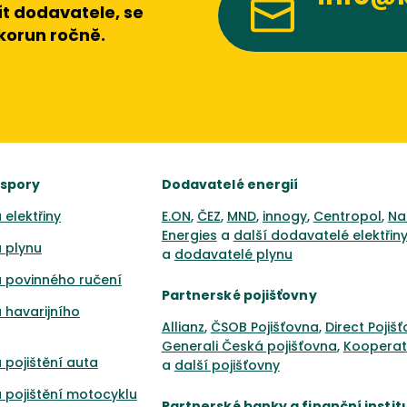
t dodavatele, se
 korun ročně.
úspory
Dodavatelé energií
 elektřiny
E.ON
,
ČEZ
,
MND
,
innogy
,
Centropol
,
Na
Energies
a
další dodavatelé elektřin
 plynu
a
dodavatelé plynu
 povinného ručení
Partnerské pojišťovny
 havarijního
Allianz
,
ČSOB Pojišťovna
,
Direct Pojiš
Generali Česká pojišťovna
,
Kooperat
 pojištění auta
a
další pojišťovny
 pojištění motocyklu
Partnerské banky a finanční instit