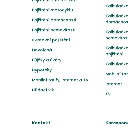
Pojištění automobilu
Kalkulačka
Pojištění motocyklu
Kalkulačka
Pojištění domácnosti
domácnos
Pojištění nemovitosti
Kalkulačka
nemovitost
Cestovní pojištění
Kalkulačk
Dovolená
pojištění
Půjčky a úvěry
Kalkulačka
Hypotéky
Mobilní tar
Mobilní tarify, Internet a TV
Internet
Hlídací vlk
TV
Kontakt
Korespon