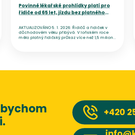
Povinné lékařské prohlídky platí pro
řidiče od 65 let, jízdu bez platného
potvrzení neriskujte
AKTUALIZOVÁNO 5. 1. 2026: Řidičů a řidiček v
důchodovém věku přibývá. V loňském roce
mělo platný řidičský průkaz více než 1,5 milionu
seniorů, tedy lidí nad 65 let. To je asi čtvrtina
všech řidičů. Nejrychleji roste počet řidičů nad
80 let, loni jich bylo 135 tisíc. Za posledních pět
let tak toto číslo vzrostlo o více než 40 %.
Vyplývá to ze statistik Českého statistického
úřadu. Pro řidiče-seniory pak platí povinné
lékařské prohlídky. Bez nich hrozí pokuta a v
některých případech i problémy s pojišťovnou.
 abychom
+420
2
.
info@k