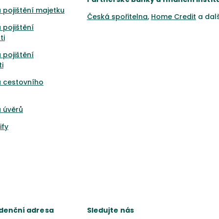
 pojištění majetku
Česká spořitelna
,
Home Credit
a dal
 pojištění
ti
 pojištění
i
a cestovního
 úvěrů
ify
denční adresa
Sledujte nás