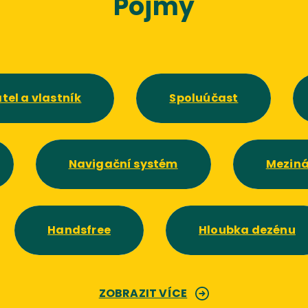
Pojmy
tel a vlastník
Spoluúčast
Navigační systém
Meziná
Handsfree
Hloubka dezénu
ZOBRAZIT VÍCE