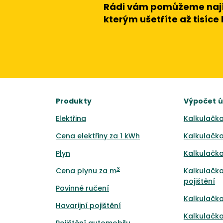
Rádi vám pomůžeme nají
kterým ušetříte až tisíce
Produkty
Výpočet 
Elektřina
Kalkulačka
Cena elektřiny za 1 kWh
Kalkulačka
Plyn
Kalkulačka
3
Cena plynu za m
Kalkulačka
pojištění
Povinné ručení
Kalkulačka
Havarijní pojištění
Kalkulačka