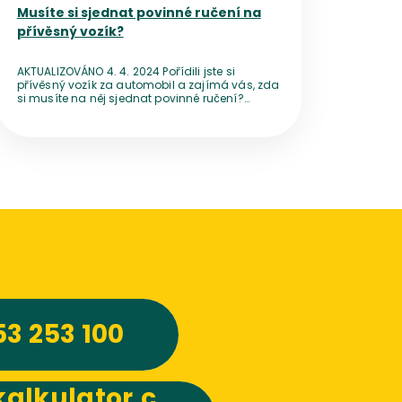
Musíte si sjednat povinné ručení na
přívěsný vozík?
AKTUALIZOVÁNO 4. 4. 2024 Pořídili jste si
přívěsný vozík za automobil a zajímá vás, zda
si musíte na něj sjednat povinné ručení?
Ačkoliv nejde o motorové vozidlo, musíte jej
zapsat do registru a povinné ručení se tedy na
přívěs vztahuje.
53 253 100
alkulator.c