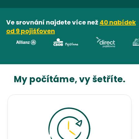
Ve srovnání najdete více než
40
nabídek
od
9
pojišťoven
Allianz
ČSOB Pojišťovna
direct
My počítáme, vy šetříte.