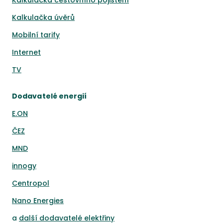
Kalkulačka cestovního pojištění
Kalkulačka úvěrů
Mobilní tarify
Internet
TV
Dodavatelé energií
E.ON
ČEZ
MND
innogy
Centropol
Nano Energies
a
další dodavatelé elektřiny