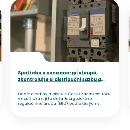
Přejít na detail článku
Spotřeba a cena energií stoupá,
zkontrolujte si distribuční sazbu a
poplatek za jistič
Odběr elektřiny a plynu v Česku začátkem roku
vzrostl. Ukazují to data Energetického
regulačního úřadu (ERÚ), podle kterých v
prvním čtvrtletí meziročně spotřebovaly víc
nejen domácnosti, ale i další kategorie
odběratelů. Nejen vlivem geopolitické situace
pak rostou i ceny. Cestou k úsporám je kromě
fixace i správné nastavení distribuční sazby.