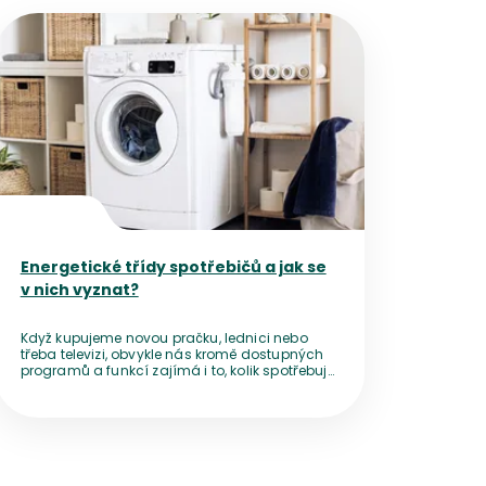
Přejít na detail článku
Energetické třídy spotřebičů a jak se
v nich vyznat?
Když kupujeme novou pračku, lednici nebo
třeba televizi, obvykle nás kromě dostupných
programů a funkcí zajímá i to, kolik spotřebuje
elektřiny. Tyto informace dnes najdeme na
energetickém štítku, který kromě dalších
podrobností obsahuje energetickou třídu
spotřebiče. Pojďme se s tímto údajem
seznámit podrobněji.