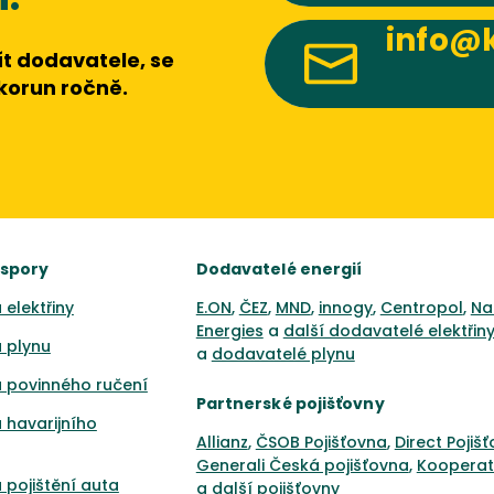
info@k
t dodavatele, se
 korun ročně.
úspory
Dodavatelé energií
 elektřiny
E.ON
,
ČEZ
,
MND
,
innogy
,
Centropol
,
Na
Energies
a
další dodavatelé elektřin
 plynu
a
dodavatelé plynu
 povinného ručení
Partnerské pojišťovny
 havarijního
Allianz
,
ČSOB Pojišťovna
,
Direct Pojiš
Generali Česká pojišťovna
,
Kooperat
 pojištění auta
a
další pojišťovny