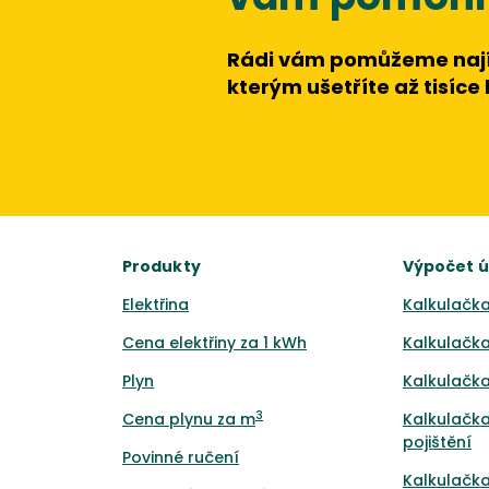
Rádi vám pomůžeme nají
kterým ušetříte až tisíce
Produkty
Výpočet 
Elektřina
Kalkulačka
Cena elektřiny za 1 kWh
Kalkulačka
Plyn
Kalkulačka
3
Cena plynu za m
Kalkulačka
pojištění
Povinné ručení
Kalkulačka