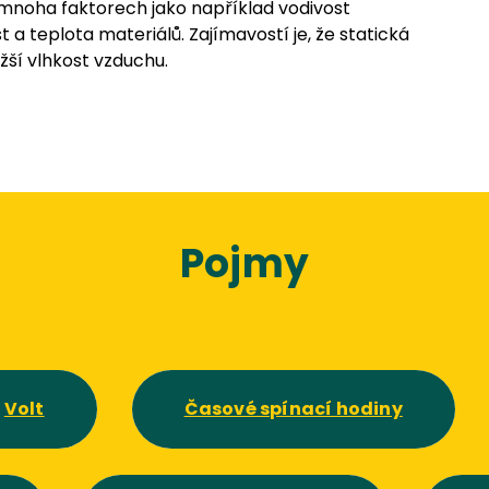
a mnoha faktorech jako například vodivost
t a teplota materiálů. Zajímavostí je, že statická
ižší vlhkost vzduchu.
Pojmy
Volt
Časové spínací hodiny