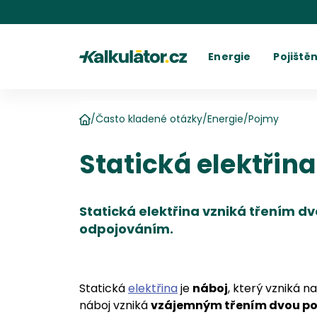
Kalkulátor.cz
Energie
Pojištěn
Kalkulačka elektřiny
Povinné r
C
Kalkulačka plynu
Havarijní 
Cení
Kalkulačky spotřeby
Ostatní p
Dodavatelé
Dodavatel
Kalkulačk
Kde najít fakturu
Vyúč
/
Často kladené otázky
/
Energie
/
Pojmy
Domů
Statická elektřina
Statická elektřina vzniká třením dv
odpojováním.
Statická
elektřina
je
náboj
, který vzniká n
náboj vzniká
vzájemným třením dvou p