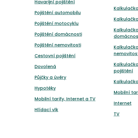
Havarijní pojištění
Kalkulačka
Pojištění automobilu
Kalkulačka
Pojištění motocyklu
Kalkulačka
Pojištění domácnosti
domácnos
Pojištění nemovitosti
Kalkulačka
nemovitost
Cestovní pojištění
Kalkulačk
Dovolená
pojištění
Půjčky a úvěry
Kalkulačka
Hypotéky
Mobilní tar
Mobilní tarify, Internet a TV
Internet
Hlídací vlk
TV