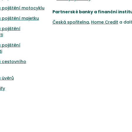
 pojištění motocyklu
Partnerské banky a finanční instit
 pojištění majetku
Česká spořitelna
,
Home Credit
a dal
 pojištění
ti
 pojištění
i
a cestovního
 úvěrů
ify