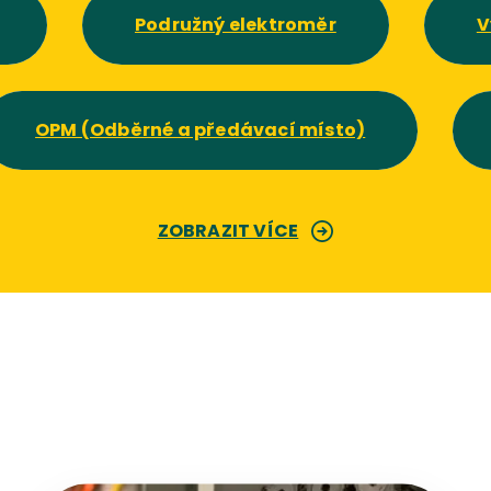
Podružný elektroměr
V
OPM (Odběrné a předávací místo)
ZOBRAZIT VÍCE