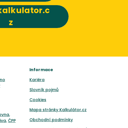
alkulator.c
z
Informace
no
Kariéra
y
Slovník pojmů
Cookies
Mapa stránky Kalkulátor.cz
ťovna
,
Obchodní podmínky
iva
,
ČPP