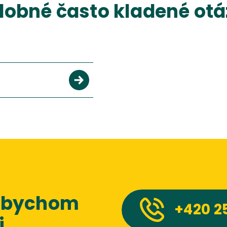
obné často kladené ot
 abychom
+420
2
.