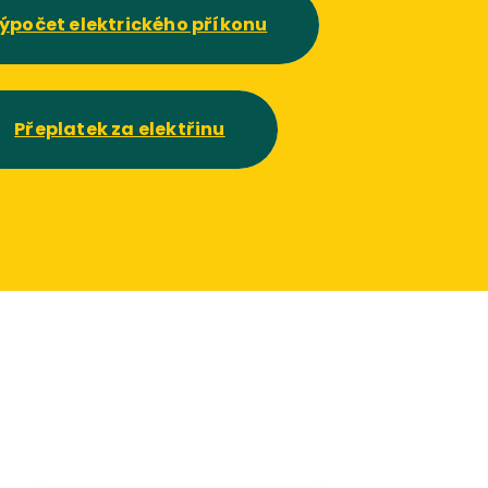
ýpočet elektrického příkonu
Přeplatek za elektřinu