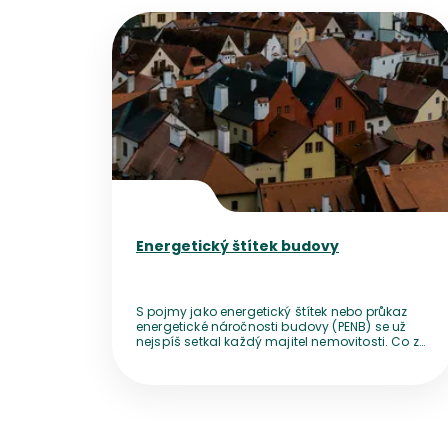
Přejít na detail článku
Energetický štítek budovy
S pojmy jako energetický štítek nebo průkaz
energetické náročnosti budovy (PENB) se už
nejspíš setkal každý majitel nemovitosti. Co z
něj můžete vyčíst, kdy se bez něj neobejdete a
jak ho získat?