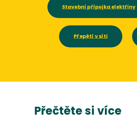
Stavební přípojka elektřiny
Přepětí v síti
Přečtěte si více