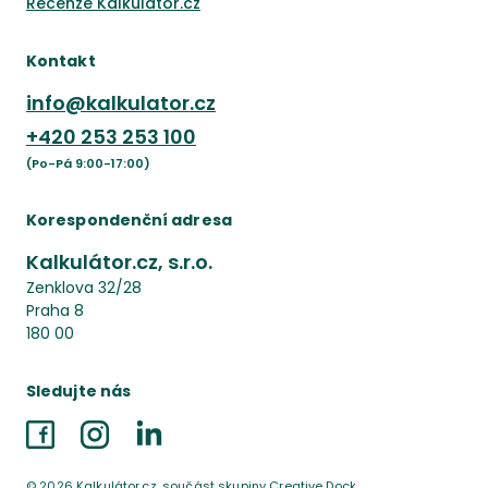
Recenze Kalkulátor.cz
Kontakt
info@kalkulator.cz
+420
253 253 100
(Po-Pá 9:00-17:00)
Korespondenční adresa
Kalkulátor.cz, s.r.o.
Zenklova 32/28
Praha 8
180 00
Sledujte nás
Facebook
Instagram
LinkedIn
©
2026
Kalkulátor.cz, součást skupiny Creative Dock