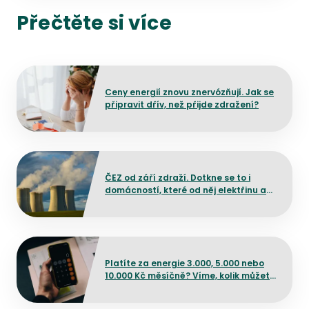
Přečtěte si více
Přejít na detail článku
Ceny energií znovu znervózňují. Jak se
připravit dřív, než přijde zdražení?
Přejít na detail článku
ČEZ od září zdraží. Dotkne se to i
domácností, které od něj elektřinu ani
plyn neodebírají?
Přejít na detail článku
Platíte za energie 3.000, 5.000 nebo
10.000 Kč měsíčně? Víme, kolik můžete
ušetřit