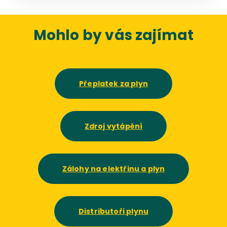
Mohlo by vás zajímat
Přeplatek za plyn
Zdroj vytápění
Zálohy na elektřinu a plyn
Distributoři plynu