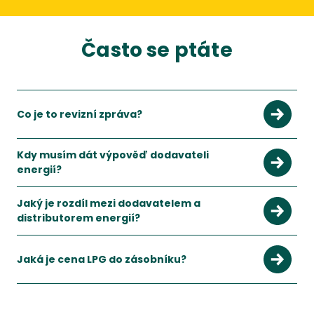
Často se ptáte
Co je to revizní zpráva?
Kdy musím dát výpověď dodavateli
energií?
Jaký je rozdíl mezi dodavatelem a
distributorem energií?
Distributor energie se stará o rozvodnou soustavu pro elektř
Zobrazit více
Jaká je cena LPG do zásobníku?
Historicky se cena čistého propanu pohybovala dlouhodobě ko
Zobrazit více