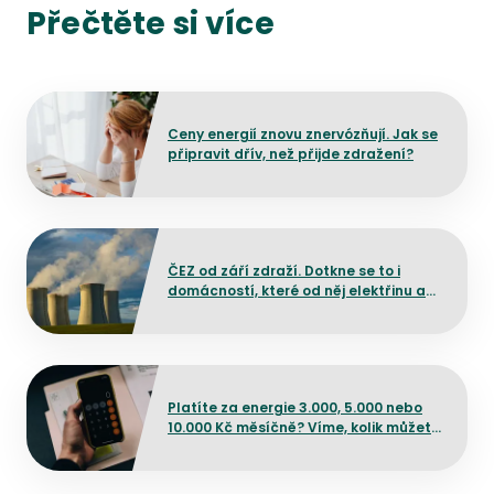
Přečtěte si více
Přejít na detail článku
Ceny energií znovu znervózňují. Jak se
připravit dřív, než přijde zdražení?
Přejít na detail článku
ČEZ od září zdraží. Dotkne se to i
domácností, které od něj elektřinu ani
plyn neodebírají?
Přejít na detail článku
Platíte za energie 3.000, 5.000 nebo
10.000 Kč měsíčně? Víme, kolik můžete
ušetřit