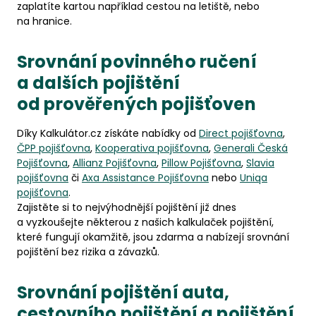
zaplatíte kartou například cestou na letiště, nebo
na hranice.
Srovnání povinného ručení
a dalších pojištění
od prověřených pojišťoven
Díky Kalkulátor.cz získáte nabídky od
Direct pojišťovna
,
ČPP pojišťovna
,
Kooperativa pojišťovna
,
Generali Česká
Pojišťovna
,
Allianz Pojišťovna
,
Pillow Pojišťovna
,
Slavia
pojišťovna
či
Axa Assistance Pojišťovna
nebo
Uniqa
pojišťovna
.
Zajistěte si to nejvýhodnější pojištění již dnes
a vyzkoušejte některou z našich kalkulaček pojištění,
které fungují okamžitě, jsou zdarma a nabízejí srovnání
pojištění bez rizika a závazků.
Srovnání pojištění auta,
cestovního pojištění a pojištění