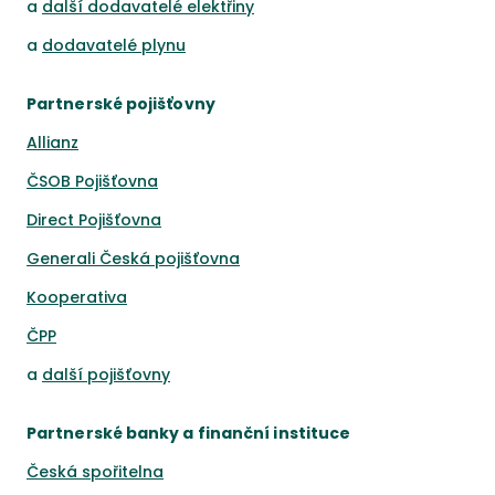
a
další dodavatelé elektřiny
a
dodavatelé plynu
Partnerské pojišťovny
Allianz
ČSOB Pojišťovna
Direct Pojišťovna
Generali Česká pojišťovna
Kooperativa
ČPP
a
další pojišťovny
Partnerské banky a finanční instituce
Česká spořitelna