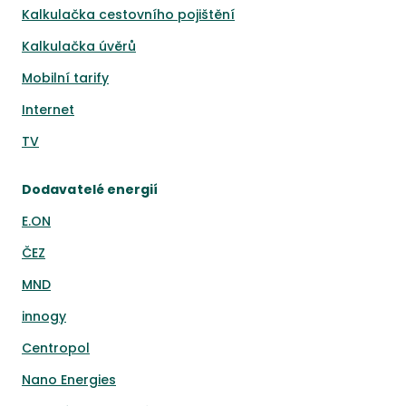
Kalkulačka cestovního pojištění
Kalkulačka úvěrů
Mobilní tarify
Internet
TV
Dodavatelé energií
E.ON
ČEZ
MND
innogy
Centropol
Nano Energies