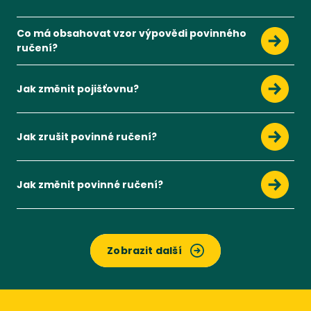
Co má obsahovat vzor výpovědi povinného
ručení?
Kromě čísla pojistné smlouvy to je vaše jméno, příjmení, a
Zobrazit více
Jak změnit pojišťovnu?
Pojišťovnu můžete změnit na konci pojistného období.
Zobrazit více
Jak zrušit povinné ručení?
Povinné ručení nemůžete zrušit kdykoliv, ale pouze za určitýc
Zobrazit více
Jak změnit povinné ručení?
Povinné ručení lze změnit podle určitých pravidel.
Zobrazit více
Zobrazit další