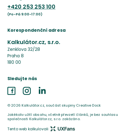
+420
253 253 100
(Po-Pá 9:00-17:00)
Korespondenční adresa
Kalkulátor.cz, s.r.o.
Zenklova 32/28
Praha 8
180 00
Sledujte nás
Facebook
Instagram
LinkedIn
©
2026
Kalkulátor.cz, součást skupiny Creative Dock
Jakékoliv užití obsahu, včetně převzetí článků, je bez souhlasu
společnosti Kalkulátor.cz, s.r.o. zakázáno.
Tento web kalkulovali
UX Fans s.r.o.