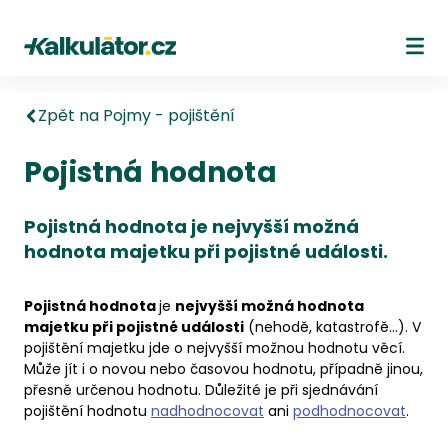
Kalkulátor.cz
Ote
Zpět na Pojmy - pojištění
Pojistná hodnota
Pojistná hodnota je nejvyšší možná
hodnota majetku při pojistné události.
Pojistná hodnota
je
nejvyšší možná hodnota
majetku při pojistné události
(nehodě, katastrofě…). V
pojištění majetku jde o nejvyšší možnou hodnotu věcí.
Může jít i o novou nebo časovou hodnotu, případně jinou,
přesně určenou hodnotu. Důležité je při sjednávání
pojištění hodnotu
nadhodnocovat
ani
podhodnocovat
.