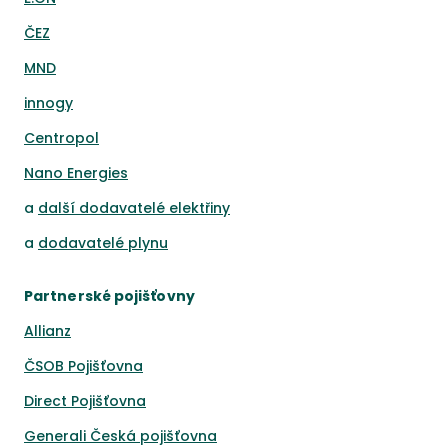
ČEZ
MND
innogy
Centropol
Nano Energies
a
další dodavatelé elektřiny
a
dodavatelé plynu
Partnerské pojišťovny
Allianz
ČSOB Pojišťovna
Direct Pojišťovna
Generali Česká pojišťovna