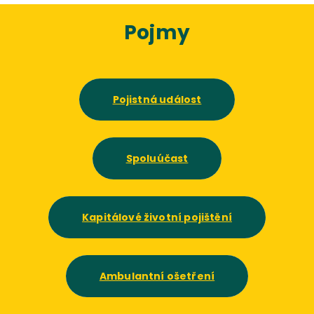
Pojmy
Pojistná událost
Spoluúčast
Kapitálové životní pojištění
Ambulantní ošetření