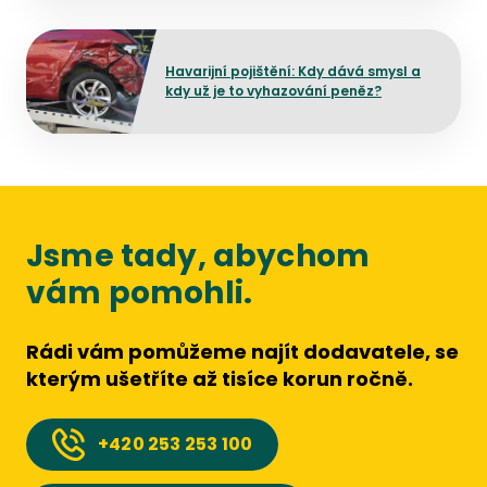
Přejít na detail článku
Havarijní pojištění: Kdy dává smysl a
kdy už je to vyhazování peněz?
Jsme tady, abychom
vám pomohli.
Rádi vám pomůžeme najít dodavatele, se
kterým ušetříte až tisíce korun ročně.
+420
253 253 100