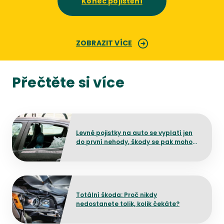
Konec pojištění
ZOBRAZIT VÍCE
Přečtěte si více
Přejít na detail článku
Levné pojistky na auto se vyplatí jen
do první nehody, škody se pak mohou
prodražit
Přejít na detail článku
Totální škoda: Proč nikdy
nedostanete tolik, kolik čekáte?