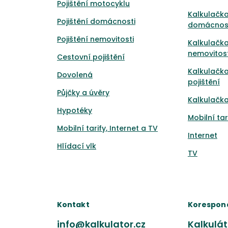
Pojištění motocyklu
Kalkulačka
Pojištění domácnosti
domácnos
Pojištění nemovitosti
Kalkulačka
nemovitost
Cestovní pojištění
Kalkulačk
Dovolená
pojištění
Půjčky a úvěry
Kalkulačka
Hypotéky
Mobilní tar
Mobilní tarify, Internet a TV
Internet
Hlídací vlk
TV
Kontakt
Korespon
info@kalkulator.cz
Kalkuláto