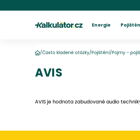
Kalkulátor.cz
Energie
Pojištěn
Kalkulačka elektřiny
Povinné r
C
Kalkulačka plynu
Havarijní 
Cení
Kalkulačky spotřeby
Ostatní p
Dodavatelé
Dodavatel
Kalkulačk
Kde najít fakturu
Vyúč
/
Často kladené otázky
/
Pojištění
/
Pojmy - poji
Domů
AVIS
AVIS je hodnota zabudované audio techniky