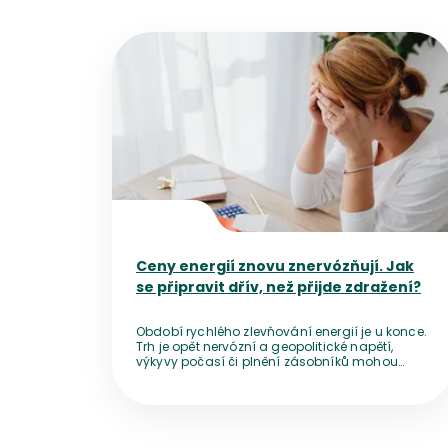
Přejít na detail článku
Ceny energií znovu znervózňují. Jak
se připravit dřív, než přijde zdražení?
Období rychlého zlevňování energií je u konce.
Trh je opět nervózní a geopolitické napětí,
výkyvy počasí či plnění zásobníků mohou
ceny před zimou zničehonic vyhnat nahoru.
Přestože bezprostřední výpadek dodávek
nehrozí, vyčkávání se nemusí vyplatit. Pro
domácnosti z toho plyne jednoduché
doporučení – nepanikařit, ale ani pasivně