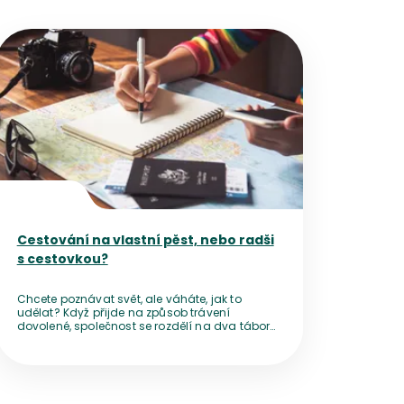
Přejít na detail článku
Cestování na vlastní pěst, nebo radši
s cestovkou?
Chcete poznávat svět, ale váháte, jak to
udělat? Když přijde na způsob trávení
dovolené, společnost se rozdělí na dva tábory
– jedni nedají dopustit na cestování po
vlastní ose, jiní se ani za nic nevzdají pohodlí,
které jim nabídne zájezd od cestovní
kanceláře.