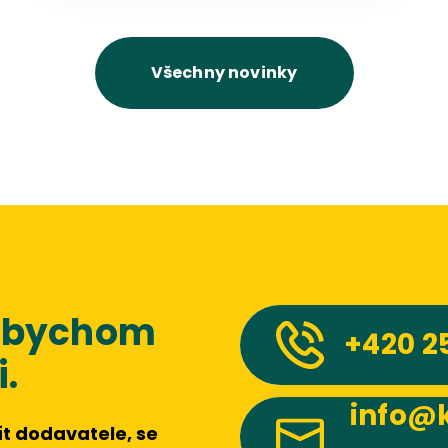
Všechny novinky
 abychom
+420
2
.
info@k
t dodavatele, se