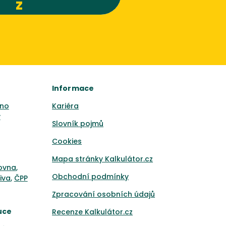
z
Informace
no
Kariéra
y
Slovník pojmů
Cookies
Mapa stránky Kalkulátor.cz
ťovna
,
Obchodní podmínky
iva
,
ČPP
Zpracování osobních údajů
uce
Recenze Kalkulátor.cz