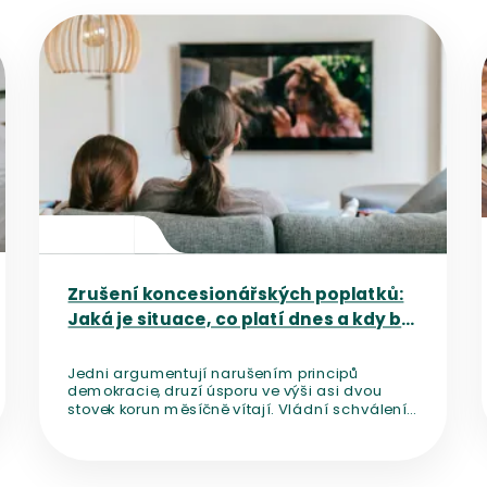
Přejít na detail článku
Zrušení koncesionářských poplatků:
Jaká je situace, co platí dnes a kdy by
mělo dojít ke změně?
Jedni argumentují narušením principů
demokracie, druzí úsporu ve výši asi dvou
stovek korun měsíčně vítají. Vládní schválení
novely, která mění financování médií veřejné
služby a počítá se zrušením
koncesionářských poplatků, rozpoutalo diskuzi
o nezávislosti českých médií.