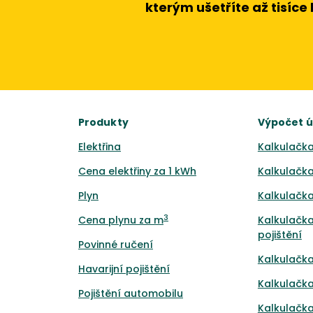
kterým ušetříte až tisíce
Produkty
Výpočet 
Elektřina
Kalkulačka
Cena elektřiny za 1 kWh
Kalkulačka
Plyn
Kalkulačka
3
Cena plynu za m
Kalkulačka
pojištění
Povinné ručení
Kalkulačka
Havarijní pojištění
Kalkulačka
Pojištění automobilu
Kalkulačka