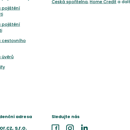
Česká spořitelna
,
Home Credit
a dal
 pojištění
ti
 pojištění
i
a cestovního
 úvěrů
ify
denční adresa
Sledujte nás
r.cz, s.r.o.