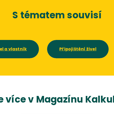
S tématem souvisí
el a vlastník
Připojištění živel
e více v Magazínu Kalkul