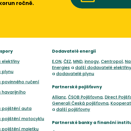
 korun ročně.
úspory
Dodavatelé energií
 elektřiny
E.ON
,
ČEZ
,
MND
,
innogy
,
Centropol
,
Na
Energies
a
další dodavatelé elektřin
 plynu
a
dodavatelé plynu
 povinného ručení
Partnerské pojišťovny
 havarijního
Allianz
,
ČSOB Pojišťovna
,
Direct Pojiš
Generali Česká pojišťovna
,
Kooperat
 pojištění auta
a
další pojišťovny
 pojištění motocyklu
Partnerské banky a finanční instit
 pojištění majetku