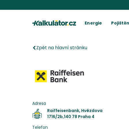
Kalkulátor.cz
Energie
Pojištěn
Kalkulačka elektřiny
Povinné r
C
Kalkulačka plynu
Havarijní 
Cení
Kalkulačky spotřeby
Ostatní p
Dodavatelé
Dodavatel
Kalkulačk
Kde najít fakturu
Vyúč
Zpět na hlavní stránku
Adresa
Raiffeisenbank, Hvězdova
1716/2b,140 78 Praha 4
Telefon