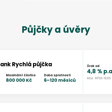
Půjčky a úvěry
bank
Rychlá půjčka
Úrok od
4,8 %
p.a
Maximální částka
Doba splatnosti
Max. RPSN
19,55
800 000 Kč
6
–
120
měsíců