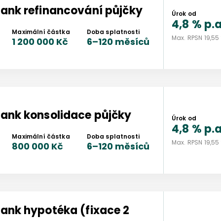
bank
refinancování půjčky
Úrok od
4,8 %
p.a
Maximální částka
Doba splatnosti
Max. RPSN
19,55
1 200 000 Kč
6
–
120
měsíců
bank
konsolidace půjčky
Úrok od
4,8 %
p.a
Maximální částka
Doba splatnosti
Max. RPSN
19,55
800 000 Kč
6
–
120
měsíců
bank
hypotéka (fixace 2