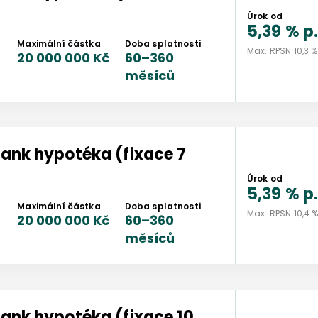
Úrok od
5,39 %
p.
Maximální částka
Doba splatnosti
Max. RPSN
10,3 %
20 000 000 Kč
60
–
360
měsíců
bank
hypotéka (fixace 7
Úrok od
5,39 %
p.
Maximální částka
Doba splatnosti
Max. RPSN
10,4 
20 000 000 Kč
60
–
360
měsíců
bank
hypotéka (fixace 10