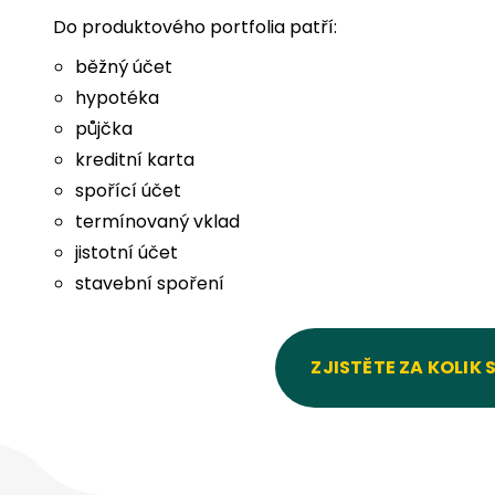
Do produktového portfolia patří:
běžný účet
hypotéka
půjčka
kreditní karta
spořící účet
termínovaný vklad
jistotní účet
stavební spoření
ZJISTĚTE ZA KOLIK S