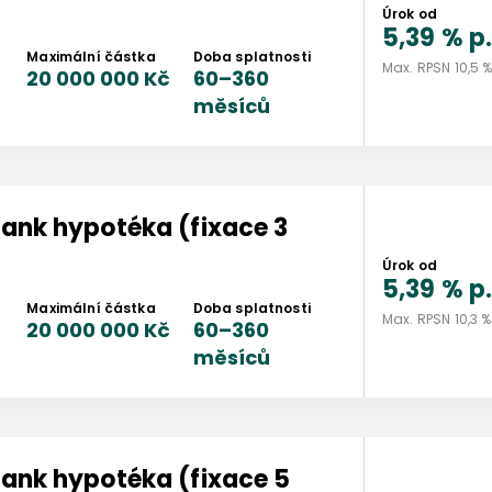
Úrok od
5,39 %
p.
Maximální částka
Doba splatnosti
Max. RPSN
10,5 
20 000 000 Kč
60
–
360
měsíců
bank
hypotéka (fixace 3
Úrok od
5,39 %
p.
Maximální částka
Doba splatnosti
Max. RPSN
10,3 %
20 000 000 Kč
60
–
360
měsíců
bank
hypotéka (fixace 5