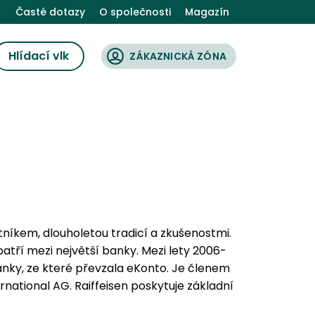
Časté dotazy
O společnosti
Magazín
Hlídací vlk
ZÁKAZNICKÁ ZÓNA
denty
 konsolidace
né ručení elektrokoloběžky
Energie pro firmy
Tarify pro děti
Kalkulačka hypotéky
Tarify pro seniory
Povinné ručení na přívěsný vo
Tarify pro podnikate
a 1 kWh
mBank
Zonky
Vývoj cen plynu
Cofidis
Air Bank
omácnosti
Cestovní pojištění
 ručení
internetu
Kalkulačka havarijního pojištění
Dostupnost internetu
Kalkulačka pojiště
í PRE
Vyúčtování Pražská plynárenská
Vyúčtování Centro
tníkem, dlouholetou tradicí a zkušenostmi.
tří mezi největší banky. Mezi lety 2006-
anky, ze které převzala eKonto. Je členem
ernational AG. Raiffeisen poskytuje základní