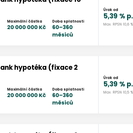
Úrok od
5,39 %
p.
Maximální částka
Doba splatnosti
Max. RPSN
10,6 
20 000 000 Kč
60
–
360
měsíců
bank
hypotéka (fixace 2
Úrok od
5,39 %
p.
Maximální částka
Doba splatnosti
Max. RPSN
10,5 
20 000 000 Kč
60
–
360
měsíců