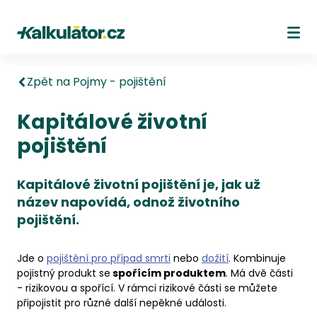
Kalkulátor.cz
Ote
Zpět na Pojmy - pojištění
Kapitálové životní
pojištění
Kapitálové životní pojištění je, jak už
název napovídá, odnož životního
pojištění.
Jde o
pojištění pro případ smrti
nebo
dožití
. Kombinuje
pojistný produkt se
spořícím produktem
. Má dvě části
- rizikovou a spořící. V rámci rizikové části se můžete
připojistit pro různé další nepěkné události.