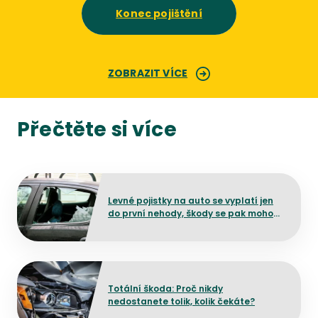
Konec pojištění
ZOBRAZIT VÍCE
Přečtěte si více
Přejít na detail článku
Levné pojistky na auto se vyplatí jen
do první nehody, škody se pak mohou
prodražit
Přejít na detail článku
Totální škoda: Proč nikdy
nedostanete tolik, kolik čekáte?