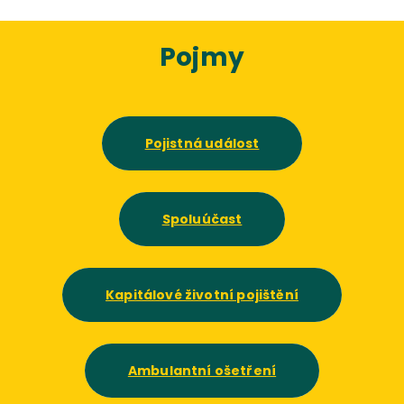
Pojmy
Pojistná událost
Spoluúčast
Kapitálové životní pojištění
Ambulantní ošetření