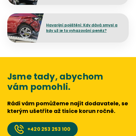
Přejít na detail článku
Havarijní pojištění: Kdy dává smysl a
kdy už je to vyhazování peněz?
Jsme tady, abychom
vám pomohli.
Rádi vám pomůžeme najít dodavatele, se
kterým ušetříte až tisíce korun ročně.
+420
253 253 100