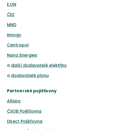
E.ON
ČEZ
MND
innogy
Centropol
Nano Energies
a
další dodavatelé elektřiny
a
dodavatelé plynu
Partnerské pojišťovny
Allianz
ČSOB Pojišťovna
Direct Pojišťovna