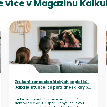
e více v Magazínu Kalkul
Přejít na detail článku
Zrušení koncesionářských poplatků:
Jaká je situace, co platí dnes a kdy by
mělo dojít ke změně?
Jedni argumentují narušením principů
demokracie, druzí úsporu ve výši asi dvou
stovek korun měsíčně vítají. Vládní schválení