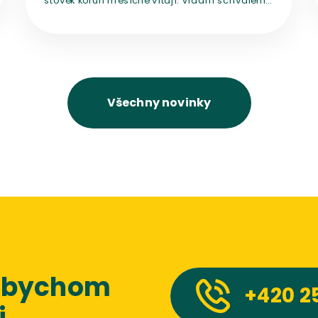
novely, která mění financování médií veřejné
služby a počítá se zrušením
koncesionářských poplatků, rozpoutalo diskuzi
o nezávislosti českých médií.
Všechny novinky
 abychom
+420
2
.