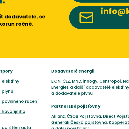
info@k
t dodavatele, se
 korun ročně.
úspory
Dodavatelé energií
 elektřiny
E.ON
,
ČEZ
,
MND
,
innogy
,
Centropol
,
Na
Energies
a
další dodavatelé elektřin
 plynu
a
dodavatelé plynu
 povinného ručení
Partnerské pojišťovny
 havarijního
Allianz
,
ČSOB Pojišťovna
,
Direct Pojiš
Generali Česká pojišťovna
,
Kooperat
 pojištění auta
a
další pojišťovny