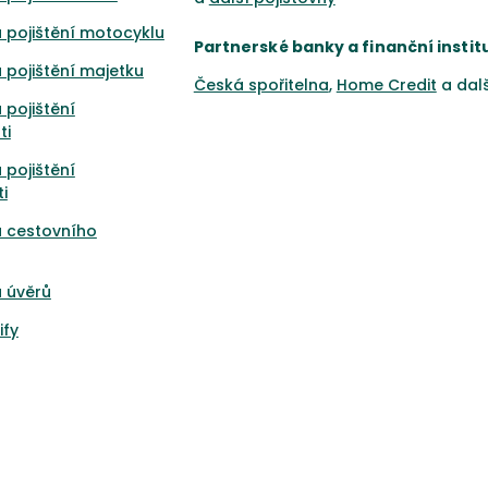
 pojištění motocyklu
Partnerské banky a finanční instit
 pojištění majetku
Česká spořitelna
,
Home Credit
a dal
 pojištění
ti
 pojištění
i
a cestovního
 úvěrů
ify