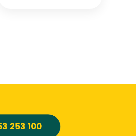
– jedni nedají dopustit na cestování po
vlastní ose, jiní se ani za nic nevzdají pohodlí,
které jim nabídne zájezd od cestovní
kanceláře.
53 253 100