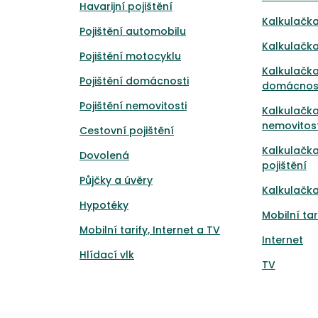
Havarijní pojištění
Kalkulačka
Pojištění automobilu
Kalkulačka
Pojištění motocyklu
Kalkulačka
Pojištění domácnosti
domácnos
Pojištění nemovitosti
Kalkulačka
nemovitost
Cestovní pojištění
Kalkulačk
Dovolená
pojištění
Půjčky a úvěry
Kalkulačka
Hypotéky
Mobilní tar
Mobilní tarify, Internet a TV
Internet
Hlídací vlk
TV