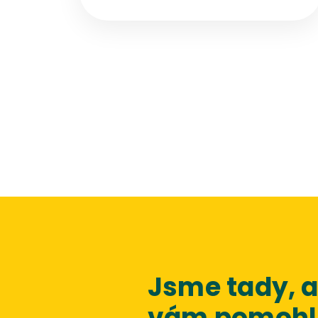
ceny před zimou zničehonic vyhnat nahoru.
Přestože bezprostřední výpadek dodávek
nehrozí, vyčkávání se nemusí vyplatit. Pro
domácnosti z toho plyne jednoduché
doporučení – nepanikařit, ale ani pasivně
nečekat.
Jsme tady,
vám pomohli