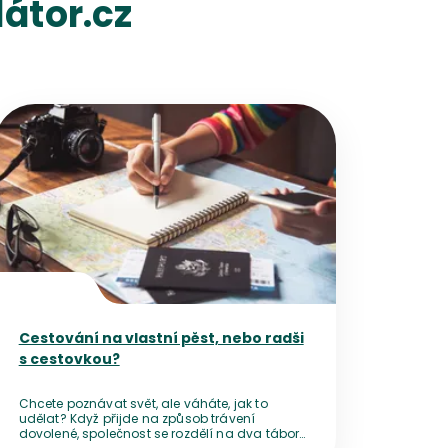
átor.cz
Přejít na detail článku
Cestování na vlastní pěst, nebo radši
s cestovkou?
Chcete poznávat svět, ale váháte, jak to
udělat? Když přijde na způsob trávení
dovolené, společnost se rozdělí na dva tábory