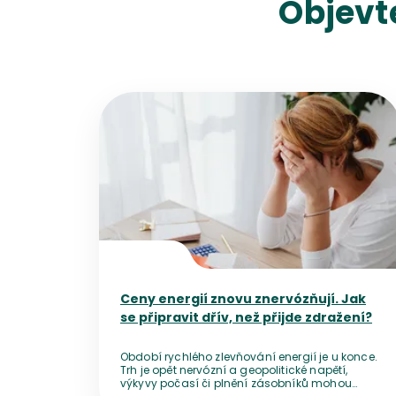
Objevt
Přejít na detail článku
Ceny energií znovu znervózňují. Jak
se připravit dřív, než přijde zdražení?
Období rychlého zlevňování energií je u konce.
Trh je opět nervózní a geopolitické napětí,
výkyvy počasí či plnění zásobníků mohou