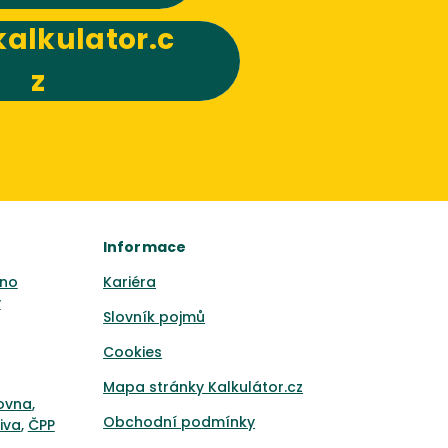
alkulator.c
z
Informace
no
Kariéra
y
Slovník pojmů
Cookies
Mapa stránky Kalkulátor.cz
ťovna
,
Obchodní podmínky
iva
,
ČPP