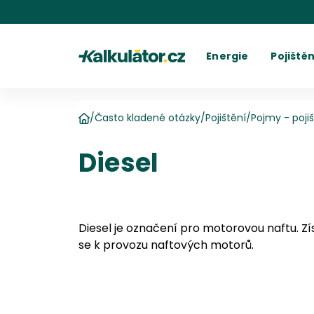
Kalkulátor.cz
Energie
Pojištěn
Kalkulačka elektřiny
Povinné r
C
Kalkulačka plynu
Havarijní 
Cení
Kalkulačky spotřeby
Ostatní p
Dodavatelé
Dodavatel
Kalkulačk
Kde najít fakturu
Vyúč
/
Často kladené otázky
/
Pojištění
/
Pojmy - poji
Domů
Diesel
Diesel je označení pro motorovou naftu. Zí
se k provozu naftových motorů.