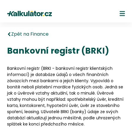
Kalkulátor.cz
Ote
Zpět na Finance
Bankovní registr (BRKI)
Bankovní registr (BRKI - bankovní registr klientských
informací) je databáze údajů o všech finančních
závazcích mezi bankami a jejich klienty. Vypovídá o
bonitě neboli platební morálce fyzických osob. Jedná se
jak o úvěrové vztahy aktuální, tak o minulé. Úvěrové
vztahy mohou být například: spotřebitelský úvěr, kreditní
karta, kontokorent, hypoteční úvěr, úvěr ze stavebního
spoření, leasing. Uživatelé BRKI (banky) údaje ze svých
databází aktualizují jednou měsíčně, podle uhrazených
splátek ke konci předchozího měsíce.