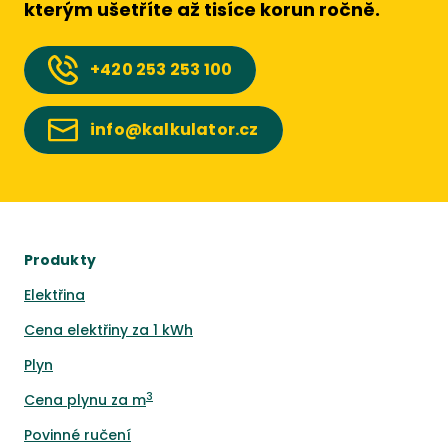
kterým ušetříte až tisíce korun ročně.
+420
253 253 100
info@kalkulator.cz
Produkty
Elektřina
Cena elektřiny za 1 kWh
Plyn
3
Cena plynu za m
Povinné ručení