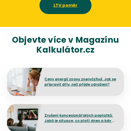
LTV poměr
Objevte více v Magazínu
Kalkulátor.cz
Přejít na detail článku
Ceny energií znovu znervózňují. Jak se
připravit dřív, než přijde zdražení?
Přejít na detail článku
Zrušení koncesionářských poplatků:
Jaká je situace, co platí dnes a kdy by
mělo dojít ke změně?