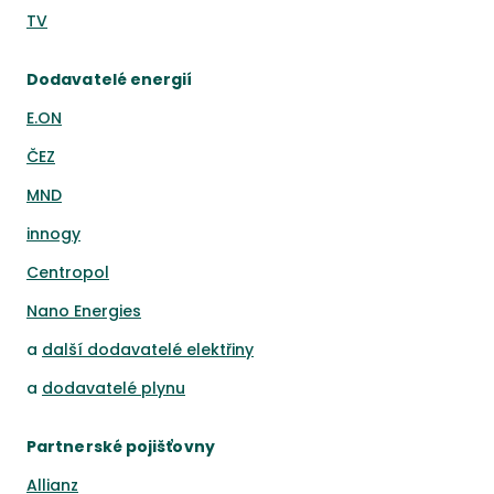
TV
Dodavatelé energií
E.ON
ČEZ
MND
innogy
Centropol
Nano Energies
a
další dodavatelé elektřiny
a
dodavatelé plynu
Partnerské pojišťovny
Allianz