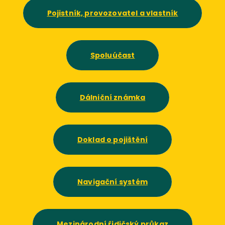
Pojistník, provozovatel a vlastník
Spoluúčast
Dálniční známka
Doklad o pojištění
Navigační systém
Mezinárodní řidičský průkaz