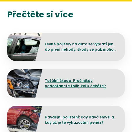
Přečtěte si více
Přejít na detail článku
Levné pojistky na auto se vyplatí jen
do první nehody, škody se pak mohou
prodražit
Přejít na detail článku
Totální škoda: Proč nikdy
nedostanete tolik, kolik čekáte?
Přejít na detail článku
Havarijní pojištění: Kdy dává smysl a
kdy už je to vyhazování peněz?