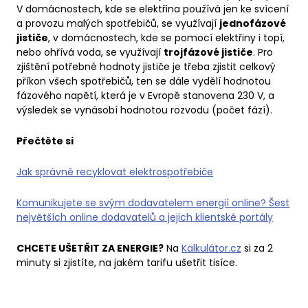
V domácnostech, kde se elektřina používá jen ke svícení
a provozu malých spotřebičů, se využívají
jednofázové
jističe
, v domácnostech, kde se pomocí elektřiny i topí,
nebo ohřívá voda, se využívají
trojfázové jističe
. Pro
zjištění potřebné hodnoty jističe je třeba zjistit celkový
příkon všech spotřebičů, ten se dále vydělí hodnotou
fázového napětí, která je v Evropě stanovena 230 V, a
výsledek se vynásobí hodnotou rozvodu (počet fází).
Přečtěte si
Jak správně recyklovat elektrospotřebiče
Komunikujete se svým dodavatelem energií online? Šest
největších online dodavatelů a jejich klientské portály
CHCETE UŠETŘIT ZA ENERGIE?
Na
Kalkulátor.cz
si za 2
minuty si zjistíte, na jakém tarifu ušetřit tisíce.