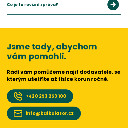
Co je to revizní zpráva?
Jsme tady, abychom
vám pomohli.
Rádi vám pomůžeme najít dodavatele, se
kterým ušetříte až tisíce korun ročně.
+420
253 253 100
info@kalkulator.cz