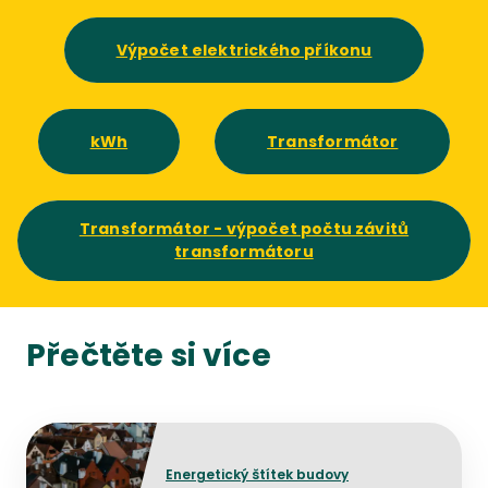
Výpočet elektrického příkonu
kWh
Transformátor
Transformátor - výpočet počtu závitů
transformátoru
Přečtěte si více
Přejít na detail článku
Energetický štítek budovy