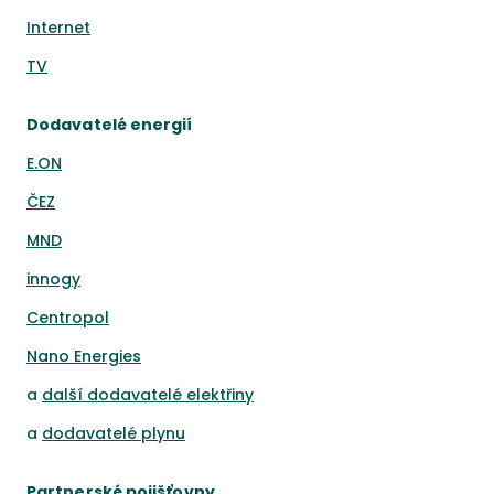
Internet
TV
Dodavatelé energií
E.ON
ČEZ
MND
innogy
Centropol
Nano Energies
a
další dodavatelé elektřiny
a
dodavatelé plynu
Partnerské pojišťovny