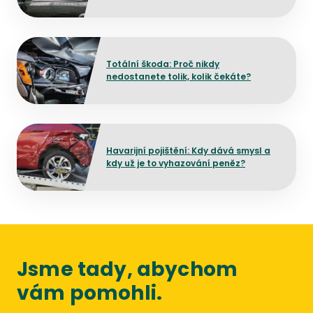
prodražit
Přejít na detail článku
Totální škoda: Proč nikdy
nedostanete tolik, kolik čekáte?
Přejít na detail článku
Havarijní pojištění: Kdy dává smysl a
kdy už je to vyhazování peněz?
Jsme tady, abychom
vám pomohli.