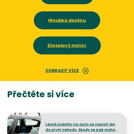
Hloubka dezénu
Dieselový motor
ZOBRAZIT VÍCE
Přečtěte si více
Přejít na detail článku
Levné pojistky na auto se vyplatí jen
do první nehody, škody se pak mohou