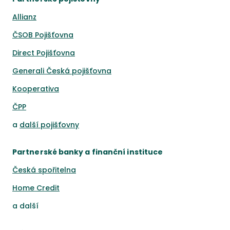
Allianz
ČSOB Pojišťovna
Direct Pojišťovna
Generali Česká pojišťovna
Kooperativa
ČPP
a
další pojišťovny
Partnerské banky a finanční instituce
Česká spořitelna
Home Credit
a
další