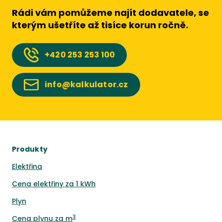
Rádi vám pomůžeme najít dodavatele, se
kterým ušetříte až tisíce korun ročně.
+420
253 253 100
info@kalkulator.cz
Produkty
Elektřina
Cena elektřiny za 1 kWh
Plyn
3
Cena plynu za m