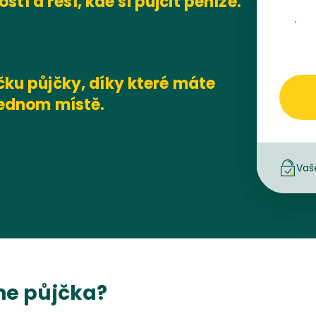
stí a řeší, kde si půjčit peníze.
ku půjčky, díky které máte
jednom místě.
Vaš
ne půjčka?