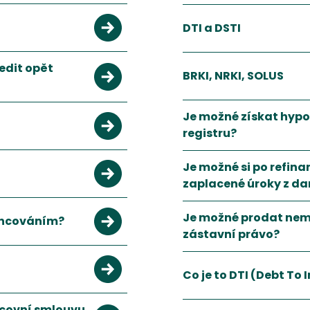
800 000 Kč, u Půjčky na bydlení až 1 000 000 Kč.
Refinancování úvěru zabez
Zobrazit více
DTI a DSTI
prostředkovatele a online platformy.
edit opět
BRKI, NRKI, SOLUS
Je možné získat hyp
registru?
Je možné si po refin
zaplacené úroky z da
 velká organizace, ale na které se skládají střadatelé. Peer to p
Je možné prodat nem
nancováním?
zástavní právo?
vat můžete i jednu půjčku za výhodnějších podmínek.
Co je to DTI (Debt To
covní smlouvu