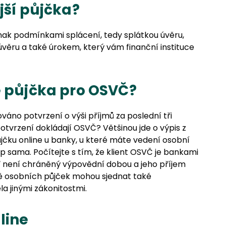
jší půjčka?
dnak podmínkami splácení, tedy splátkou úvěru,
ru a také úrokem, který vám finanční instituce
e půjčka pro OSVČ?
ováno potvrzení o výši příjmů za poslední tři
tvrzení dokládají OSVČ? Většinou jde o výpis z
jčku online u banky, u které máte vedení osobní
 sama. Počítejte s tím, že klient OSVČ je bankami
ť není chráněný výpovědní dobou a jeho příjem
ě osobních půjček mohou sjednat také
la jinými zákonitostmi.
line