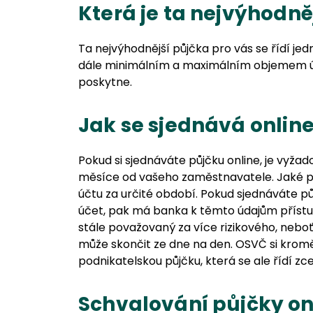
Která je ta nejvýhodně
Ta nejvýhodnější půjčka pro vás se řídí je
dále minimálním a maximálním objemem úvě
poskytne.
Jak se sjednává onlin
Pokud si sjednáváte půjčku online, je vyžad
měsíce od vašeho zaměstnavatele. Jaké po
účtu za určité období. Pokud sjednáváte pů
účet, pak má banka k těmto údajům přístup
stále považovaný za více rizikového, nebo
může skončit ze dne na den. OSVČ si krom
podnikatelskou půjčku, která se ale řídí zce
Schvalování půjčky on