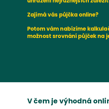
uhrazení nejrůznějších záležito
Zajímá vás půjčka online?
Potom vám nabízíme kalkulač
možnost srovnání půjček na 
V čem je výhodná onli