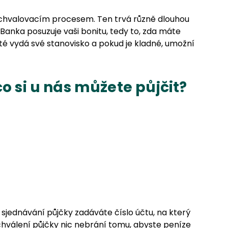
 schvalovacím procesem. Ten trvá různě dlouhou
Banka posuzuje vaši bonitu, tedy to, zda máte
té vydá své stanovisko a pokud je kladné, umožní
co si u nás můžete půjčit?
 sjednávání půjčky zadáváte číslo účtu, na který
chválení půjčky nic nebrání tomu, abyste peníze