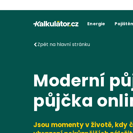
Kalkulátor.cz
Energie
Pojištěn
Kalkulačka elektřiny
Povinné r
C
Kalkulačka plynu
Havarijní 
Cení
Kalkulačky spotřeby
Ostatní p
Dodavatelé
Dodavatel
Kalkulačk
Zpět na hlavní stránku
Kde najít fakturu
Vyúč
Moderní pů
půjčka onli
Jsou momenty v životě, kdy 