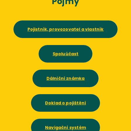
Pojmy
Pojistník, provozovatel a vlastník
Spoluúčast
Dálniční známka
Doklad o pojištění
Navigační systém