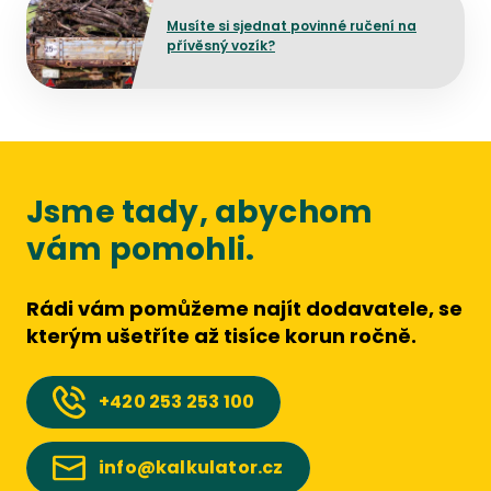
Musíte si sjednat povinné ručení na
přívěsný vozík?
Jsme tady, abychom
vám pomohli.
Rádi vám pomůžeme najít dodavatele, se
kterým ušetříte až tisíce korun ročně.
+420
253 253 100
info@kalkulator.cz