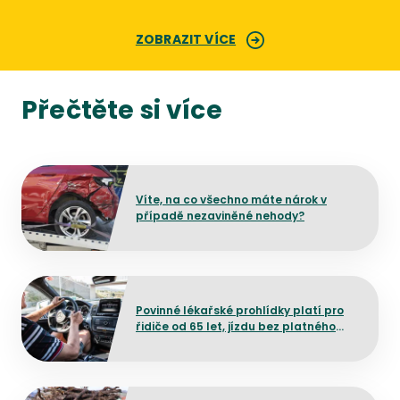
ZOBRAZIT VÍCE
Přečtěte si více
Přejít na detail článku
Víte, na co všechno máte nárok v
případě nezaviněné nehody?
Přejít na detail článku
Povinné lékařské prohlídky platí pro
řidiče od 65 let, jízdu bez platného
potvrzení neriskujte
Přejít na detail článku