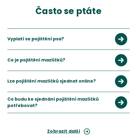
Často se ptáte
Vyplatí se pojištění psa?
Ano, především pokud chcete omezit riziko vyšších výdajů za
Zobrazit více
Co je pojištění mazlíčků?
Jde o pojištění určené pro psy a kočky, které pomáhá krýt nák
Zobrazit více
Lze pojištění mazlíčků sjednat online?
Ano, pojištění mazlíčků lze běžně srovnat a sjednat online.
Zobrazit více
Co budu ke sjednání pojištění mazlíčků
potřebovat?
Připravte si zejména své kontaktní údaje a základní informac
Zobrazit více
Zobrazit další