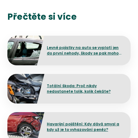
Přečtěte si více
Přejít na detail článku
Levné pojistky na auto se vyplatí jen
do první nehody, škody se pak mohou
prodražit
Přejít na detail článku
Totální škoda: Proč nikdy
nedostanete tolik, kolik čekáte?
Přejít na detail článku
Havarijní pojištění: Kdy dává smysl a
kdy už je to vyhazování peněz?