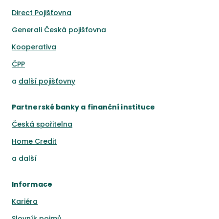
Direct Pojišťovna
Generali Česká pojišťovna
Kooperativa
ČPP
a
další pojišťovny
Partnerské banky a finanční instituce
Česká spořitelna
Home Credit
a
další
Informace
Kariéra
Slovník pojmů