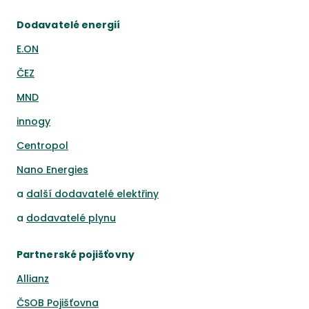
Dodavatelé energií
E.ON
ČEZ
MND
innogy
Centropol
Nano Energies
a
další dodavatelé elektřiny
a
dodavatelé plynu
Partnerské pojišťovny
Allianz
ČSOB Pojišťovna