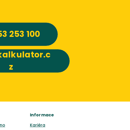
53 253 100
alkulator.c
z
Informace
no
Kariéra