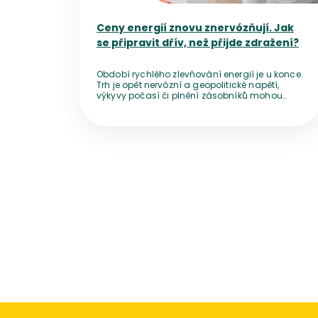
Ceny energií znovu znervózňují. Jak
se připravit dřív, než přijde zdražení?
Období rychlého zlevňování energií je u konce.
Trh je opět nervózní a geopolitické napětí,
výkyvy počasí či plnění zásobníků mohou
ceny před zimou zničehonic vyhnat nahoru.
Přestože bezprostřední výpadek dodávek
nehrozí, vyčkávání se nemusí vyplatit. Pro
domácnosti z toho plyne jednoduché
doporučení – nepanikařit, ale ani pasivně
nečekat.