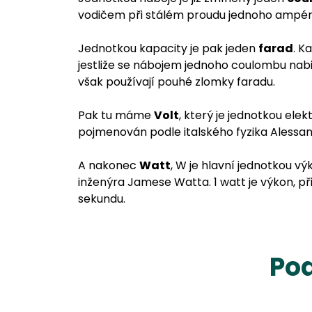
vodičem při stálém proudu jednoho ampéru
Jednotkou kapacity je pak jeden
farad
. K
jestliže se nábojem jednoho coulombu nabij
však používají pouhé zlomky faradu.
Pak tu máme
Volt
, který je jednotkou ele
pojmenován podle italského fyzika Alessan
A nakonec
Watt
, W je hlavní jednotkou 
inženýra Jamese Watta. 1 watt je výkon, př
sekundu.
Pod