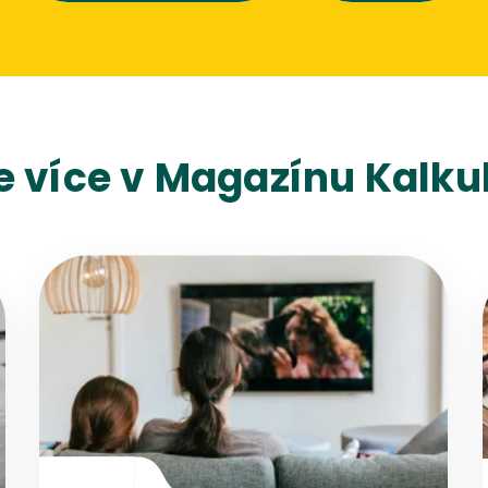
e více v Magazínu Kalkul
Přejít na detail článku