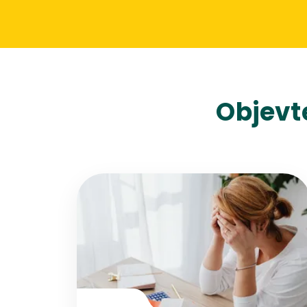
Objevt
Přejít na detail článku