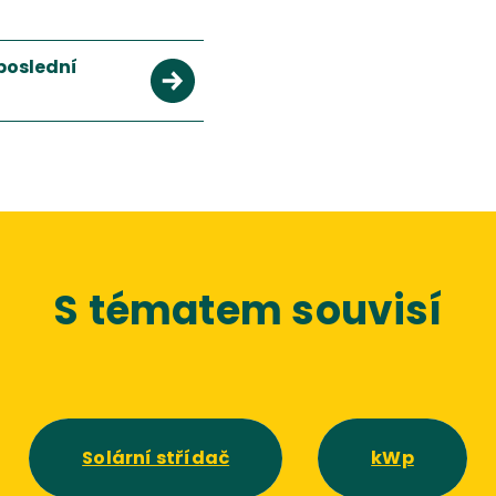
poslední
S tématem souvisí
Solární střídač
kWp