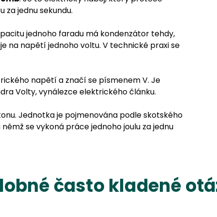
 za jednu sekundu.
apacitu jednoho faradu má kondenzátor tehdy,
e na napětí jednoho voltu. V technické praxi se
ktrického napětí a značí se písmenem V. Je
dra Volty, vynálezce elektrického článku.
výkonu. Jednotka je pojmenována podle skotského
i němž se vykoná práce jednoho joulu za jednu
obné často kladené ot