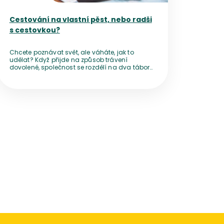
Cestování na vlastní pěst, nebo radši
s cestovkou?
Chcete poznávat svět, ale váháte, jak to
udělat? Když přijde na způsob trávení
dovolené, společnost se rozdělí na dva tábory
– jedni nedají dopustit na cestování po
vlastní ose, jiní se ani za nic nevzdají pohodlí,
které jim nabídne zájezd od cestovní
kanceláře.