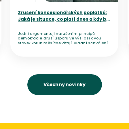
Zrušení koncesionářských poplatků:
Jaká je situace, co platí dnes a kdy by
mělo dojít ke změně?
Jedni argumentují narušením principů
demokracie, druzí úsporu ve výši asi dvou
stovek korun měsíčně vítají. Vládní schválení
novely, která mění financování médií veřejné
služby a počítá se zrušením
koncesionářských poplatků, rozpoutalo diskuzi
o nezávislosti českých médií.
Všechny novinky