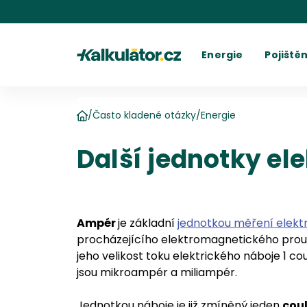
Kalkulátor.cz
Energie
Pojištěn
Kalkulačka elektřiny
Povinné r
C
Kalkulačka plynu
Havarijní 
Cení
Kalkulačky spotřeby
Ostatní p
Dodavatelé
Dodavatel
Kalkulačk
Kde najít fakturu
Vyúč
/
Často kladené otázky
/
Energie
Domů
Další jednotky el
Ampér
je základní
jednotkou měření elekt
procházejícího elektromagnetického pro
jeho velikost toku elektrického náboje 1 c
jsou mikroampér a miliampér.
Jednotkou náboje je již zmíněný jeden
cou