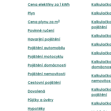
Cena elektřiny za 1 kWh
Kalkulačka
Plyn
Kalkulačka
3
Cena plynu za m
Kalkulačka
pojištění
Povinné ručení
Kalkulačka
Havarijní pojištění
Kalkulačka
Pojištění automobilu
Kalkulačka
Pojištění motocyklu
Kalkulačka
Pojištění domácnosti
domácnos
Pojištění nemovitosti
Kalkulačka
nemovitost
Cestovní pojištění
Kalkulačk
Dovolená
pojištění
Půjčky a úvěry
Kalkulačka
Hypotéky