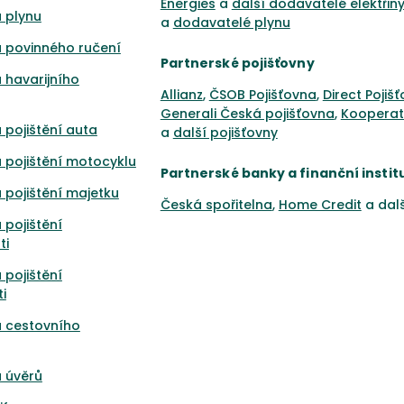
Energies
a
další dodavatelé elektřin
 plynu
a
dodavatelé plynu
 povinného ručení
Partnerské pojišťovny
 havarijního
Allianz
,
ČSOB Pojišťovna
,
Direct Pojiš
Generali Česká pojišťovna
,
Kooperat
 pojištění auta
a
další pojišťovny
 pojištění motocyklu
Partnerské banky a finanční instit
 pojištění majetku
Česká spořitelna
,
Home Credit
a dal
 pojištění
ti
 pojištění
i
a cestovního
 úvěrů