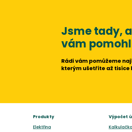
Jsme tady,
vám pomohli
Rádi vám pomůžeme nají
kterým ušetříte až tisíce
Produkty
Výpočet 
Elektřina
Kalkulačka