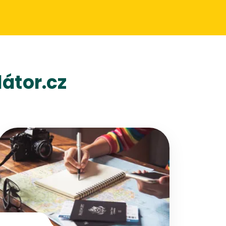
átor.cz
Přejít na detail článku