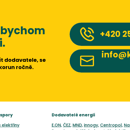
 abychom
+420
2
.
info@k
t dodavatele, se
 korun ročně.
úspory
Dodavatelé energií
 elektřiny
E.ON
,
ČEZ
,
MND
,
innogy
,
Centropol
,
Na