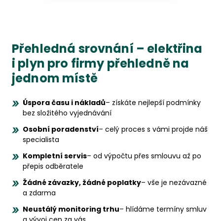
Přehledná srovnání – elektřina
i plyn pro firmy přehledně na
jednom místě
Úspora času i nákladů
– získáte nejlepší podmínky
bez složitého vyjednávání
Osobní poradenství
– celý proces s vámi projde náš
specialista
Kompletní servis
– od výpočtu přes smlouvu až po
přepis odběratele
Žádné závazky, žádné poplatky
– vše je nezávazné
a zdarma
Neustálý monitoring trhu
– hlídáme termíny smluv
a vývoj cen za vás