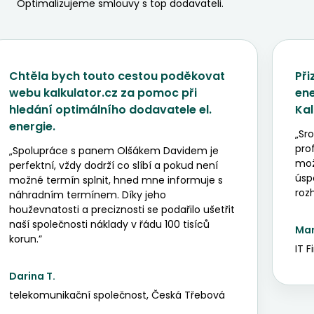
Optimalizujeme smlouvy s top dodavateli.
Chtěla bych touto cestou poděkovat
Při
webu kalkulator.cz za pomoc při
ene
hledání optimálního dodavatele el.
Kal
energie.
„Sr
pro
„Spolupráce s panem Olšákem Davidem je
možn
perfektní, vždy dodrží co slíbí a pokud není
úsp
možné termín splnit, hned mne informuje s
rozh
náhradním termínem. Díky jeho
houževnatosti a preciznosti se podařilo ušetřit
naší společnosti náklady v řádu 100 tisíců
Mar
korun.”
IT F
Darina T.
telekomunikační společnost, Česká Třebová