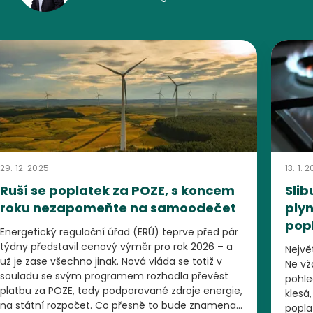
29. 12. 2025
13. 1. 
Ruší se poplatek za POZE, s koncem
Sli
roku nezapomeňte na samoodečet
plyn
pop
Energetický regulační úřad (ERÚ) teprve před pár
týdny představil cenový výměr pro rok 2026 – a
Nejvě
už je zase všechno jinak. Nová vláda se totiž v
Ne vž
souladu se svým programem rozhodla převést
pohle
platbu za POZE, tedy podporované zdroje energie,
klesá
na státní rozpočet. Co přesně to bude znamenat,
popla