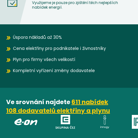
Využijeme je pouze pro zjištění těch nejlepších
nabídek energií.
Úspora nákladů až 30%
Cena elektřiny pro podnikatele i živnostníky
Plyn pro firmy všech velikostí
Kompletní vyřízení změny dodavatele
Ve srovnání najdete
611 nabídek
108 dodavatelů elektřiny a plynu
E.ON
ČEZ
Innogy