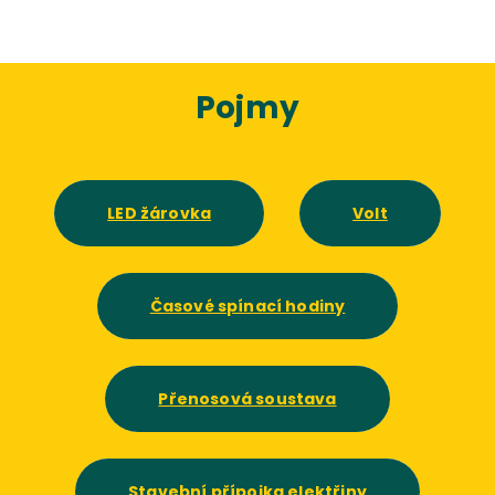
Pojmy
LED žárovka
Volt
Časové spínací hodiny
Přenosová soustava
Stavební přípojka elektřiny