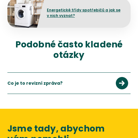
Přejít na detail článku
Energetické třídy spotřebičů a jak se
v nich vyznat?
Podobné často kladené
otázky
Co je to revizní zpráva?
Jsme tady, abychom