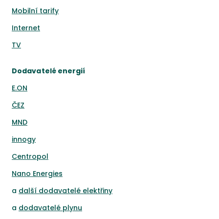
Mobilní tarify
Internet
TV
Dodavatelé energií
E.ON
ČEZ
MND
innogy
Centropol
Nano Energies
a
další dodavatelé elektřiny
a
dodavatelé plynu