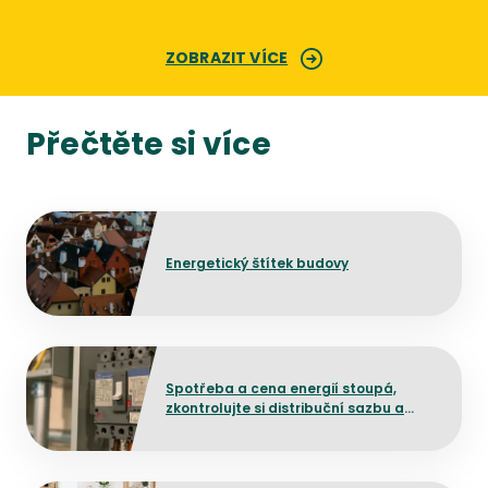
ZOBRAZIT VÍCE
Přečtěte si více
Přejít na detail článku
Energetický štítek budovy
Přejít na detail článku
Spotřeba a cena energií stoupá,
zkontrolujte si distribuční sazbu a
poplatek za jistič