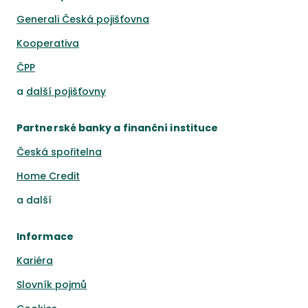
Generali Česká pojišťovna
Kooperativa
ČPP
a
další pojišťovny
Partnerské banky a finanční instituce
Česká spořitelna
Home Credit
a
další
Informace
Kariéra
Slovník pojmů