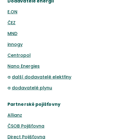
Dodavatelé energií
E.ON
ČEZ
MND
innogy
Centropol
Nano Energies
a
další dodavatelé elektřiny
a
dodavatelé plynu
Partnerské pojišťovny
Allianz
ČSOB Pojišťovna
Direct Pojišťovna