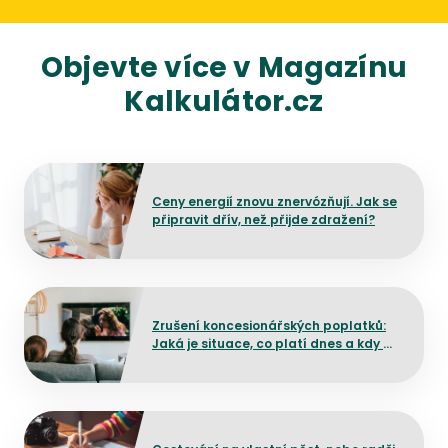
Objevte více v Magazínu
Kalkulátor.cz
Přejít na detail článku
Ceny energií znovu znervózňují. Jak se
připravit dřív, než přijde zdražení?
Přejít na detail článku
Zrušení koncesionářských poplatků:
Jaká je situace, co platí dnes a kdy by
mělo dojít ke změně?
Přejít na detail článku