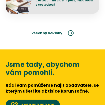
Cestování na vlastní pěst, nebo radši
s cestovkou?
Všechny novinky
Jsme tady, abychom
vám pomohli.
Rádi vám pomůžeme najít dodavatele, se
kterým ušetříte až tisíce korun ročně.