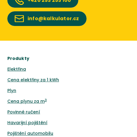
+420
253 253 100
info@kalkulator.cz
Produkty
Elektřina
Cena elektřiny za 1 kWh
Plyn
3
Cena plynu za m
Povinné ručení
Havarijní pojištění
Pojištění automobilu