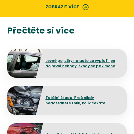
ZOBRAZIT VÍCE
Přečtěte si více
Přejít na detail článku
Levné pojistky na auto se vyplatí jen
do první nehody, škody se pak mohou
prodražit
Přejít na detail článku
Totální škoda: Proč nikdy
nedostanete tolik, kolik čekáte?
Přejít na detail článku