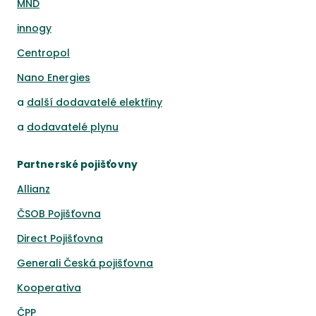
MND
innogy
Centropol
Nano Energies
a
další dodavatelé elektřiny
a
dodavatelé plynu
Partnerské pojišťovny
Allianz
ČSOB Pojišťovna
Direct Pojišťovna
Generali Česká pojišťovna
Kooperativa
ČPP