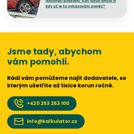
Havarijní pojištění: Kdy dává smysl a
kdy už je to vyhazování peněz?
Jsme tady, abychom
vám pomohli.
Rádi vám pomůžeme najít dodavatele, se
kterým ušetříte až tisíce korun ročně.
+420
253 253 100
info@kalkulator.cz