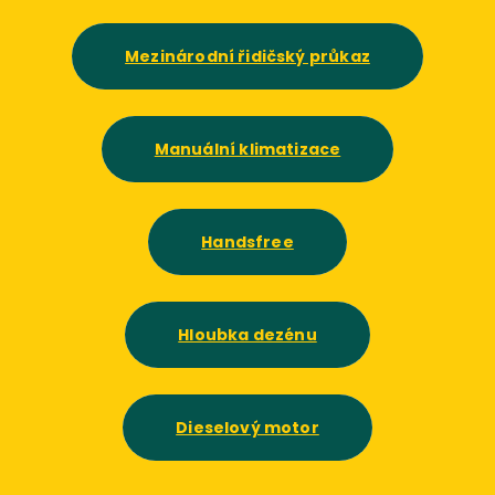
Mezinárodní řidičský průkaz
Manuální klimatizace
Handsfree
Hloubka dezénu
Dieselový motor