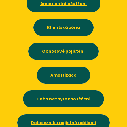
Ambulantní ošetření
Klientská zóna
Obnosové pojištění
Amortizace
Doba nezbytného léčení
Doba vzniku pojistné události