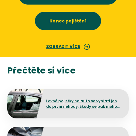
Konec pojištění
ZOBRAZIT VÍCE
Přečtěte si více
Přejít na detail článku
Levné pojistky na auto se vyplatí jen
do první nehody, škody se pak mohou
prodražit
Přejít na detail článku