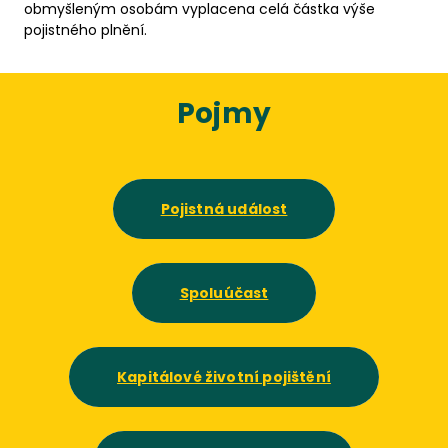
obmyšleným osobám vyplacena celá částka výše
pojistného plnění.
Pojmy
Pojistná událost
Spoluúčast
Kapitálové životní pojištění