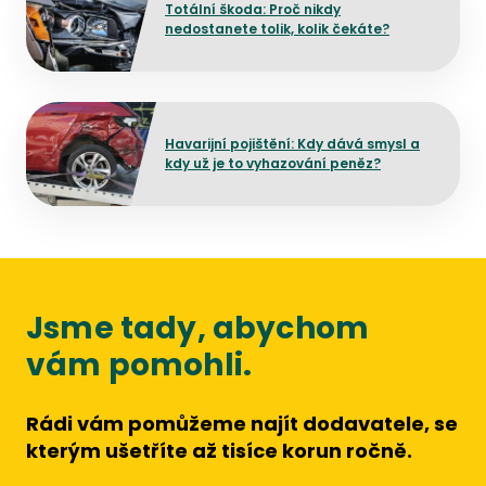
Totální škoda: Proč nikdy
nedostanete tolik, kolik čekáte?
Přejít na detail článku
Havarijní pojištění: Kdy dává smysl a
kdy už je to vyhazování peněz?
Jsme tady, abychom
vám pomohli.
Rádi vám pomůžeme najít dodavatele, se
kterým ušetříte až tisíce korun ročně.