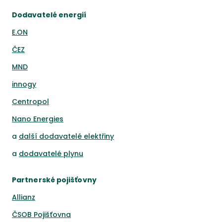
Dodavatelé energií
E.ON
ČEZ
MND
innogy
Centropol
Nano Energies
a
další dodavatelé elektřiny
a
dodavatelé plynu
Partnerské pojišťovny
Allianz
ČSOB Pojišťovna