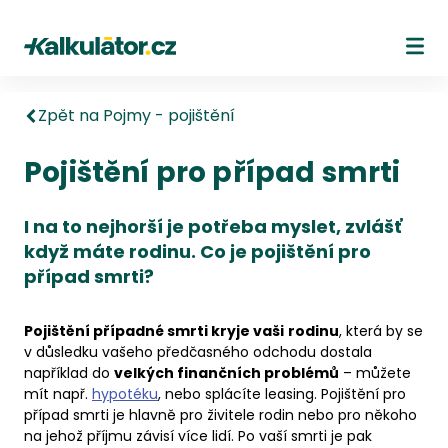
Kalkulátor.cz
Ote
Zpět na Pojmy - pojištění
Pojištění pro případ smrti
I na to nejhorší je potřeba myslet, zvlášť
když máte rodinu. Co je pojištění pro
případ smrti?
Pojištění případné smrti kryje vaši
rodinu
, která by se
v důsledku vašeho předčasného odchodu dostala
například do
velkých finančních problémů
– můžete
mít např.
hypotéku
, nebo splácíte leasing. Pojištění pro
případ smrti je hlavně pro živitele rodin nebo pro někoho
na jehož příjmu závisí více lidí. Po vaší smrti je pak