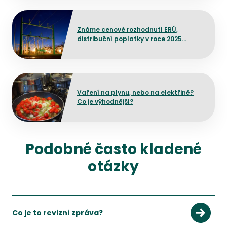
Přejít na detail článku
Známe cenové rozhodnutí ERÚ,
distribuční poplatky v roce 2025
výrazněji neporostou
Přejít na detail článku
Vaření na plynu, nebo na elektřině?
Co je výhodnější?
Podobné často kladené
otázky
Co je to revizní zpráva?