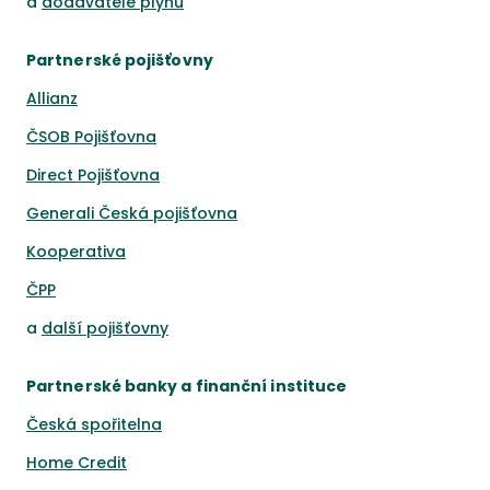
a
dodavatelé plynu
Partnerské pojišťovny
Allianz
ČSOB Pojišťovna
Direct Pojišťovna
Generali Česká pojišťovna
Kooperativa
ČPP
a
další pojišťovny
Partnerské banky a finanční instituce
Česká spořitelna
Home Credit