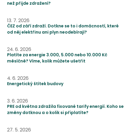
než přijde zdražení?
ČEZ od září zdraží. Dotkne se to i domácností, které od
13. 7. 2026
ČEZ od září zdraží. Dotkne se to i domácností, které
od něj elektřinu ani plyn neodebírají?
Platíte za energie 3.000, 5.000 nebo 10.000 Kč měsíčně
24. 6. 2026
Platíte za energie 3.000, 5.000 nebo 10.000 Kč
měsíčně? Víme, kolik můžete ušetřit
Energetický štítek budovy
4. 6. 2026
Energetický štítek budovy
PRE od května zdražila fixované tarify energií. Koho se
3. 6. 2026
PRE od května zdražila fixované tarify energií. Koho se
změny dotknou a o kolik si připlatíte?
Spotřeba a cena energií stoupá, zkontrolujte si distrib
27. 5. 2026