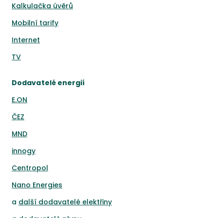
Kalkulačka úvěrů
Mobilní tarify
Internet
TV
Dodavatelé energií
E.ON
ČEZ
MND
innogy
Centropol
Nano Energies
a
další dodavatelé elektřiny