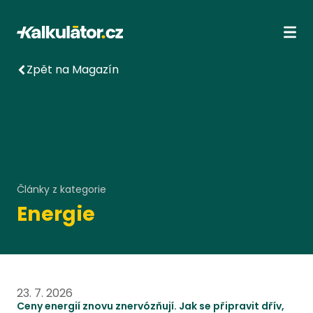
Kalkulátor.cz
Ote
Zpět na Magazín
Články z kategorie
Energie
Ceny energií znovu znervózňují. Jak se připravit dřív, 
23. 7. 2026
Ceny energií znovu znervózňují. Jak se připravit dřív,