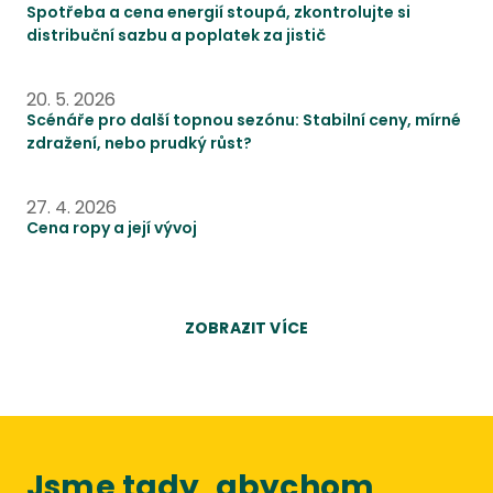
Spotřeba a cena energií stoupá, zkontrolujte si
distribuční sazbu a poplatek za jistič
Scénáře pro další topnou sezónu: Stabilní ceny, mírné
20. 5. 2026
Scénáře pro další topnou sezónu: Stabilní ceny, mírné
zdražení, nebo prudký růst?
Cena ropy a její vývoj
27. 4. 2026
Cena ropy a její vývoj
ZOBRAZIT VÍCE
Jsme tady, abychom