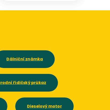
Dálniční známka
rodní řidičský průkaz
Dieselový motor