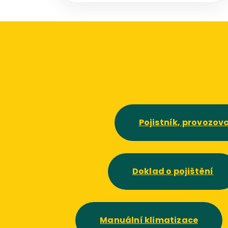
úspora je příjemná, jak ovšem dojde na
mačkání plechů nebo škody způsobené
ostatním, problém je na světě.
Pojistník, provozova
Doklad o pojištění
Manuální klimatizace