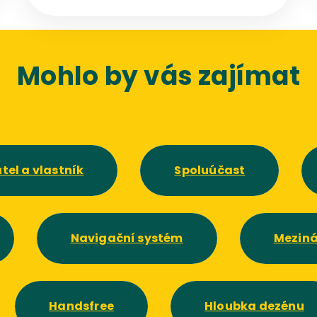
počítá a co dělat, abyste podobnému
rozčarování předešli?
Mohlo by vás zajímat
tel a vlastník
Spoluúčast
Navigační systém
Meziná
Handsfree
Hloubka dezénu