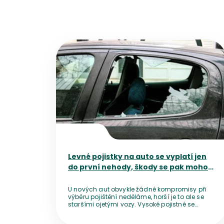
Přejít na detail článku
Levné pojistky na auto se vyplatí jen
do první nehody, škody se pak mohou
prodražit
U nových aut obvykle žádné kompromisy při
výběru pojištění neděláme, horší je to ale se
staršími ojetými vozy. Vysoké pojistné se
nechce platit nikomu, mnoho řidičů a řidiček
tak zláká nižší cena. Dokud jezdí bez nehod,