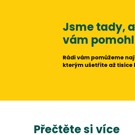
Jsme tady,
vám pomohli
Rádi vám pomůžeme nají
kterým ušetříte až tisíce
Přečtěte si více