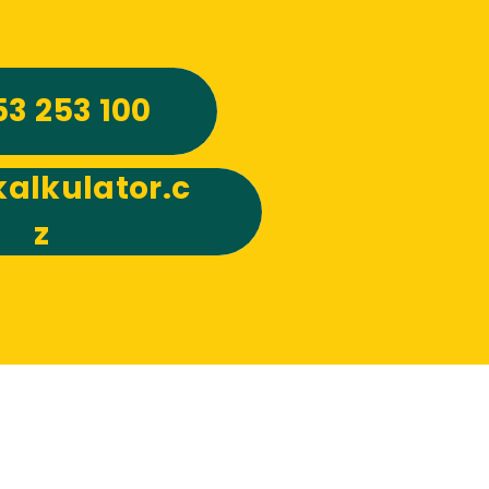
53 253 100
alkulator.c
z