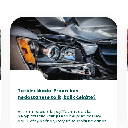
Přejít na detail článku
Totální škoda: Proč nikdy
nedostanete tolik, kolik čekáte?
Auto na odpis, ale pojišťovna zdaleka
nevyplatí tolik, kolik jste za něj před pár lety
dali. Běžný scénář, který už zaskočil nejednoho
majitele. Proč se to děje, jak se pojistné plnění