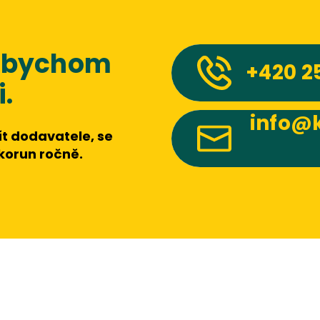
 abychom
+420
2
.
info@k
t dodavatele, se
 korun ročně.