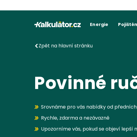
Kalkulátor.cz
Energie
Pojištěn
Kalkulačka elektřiny
Povinné r
C
Kalkulačka plynu
Havarijní 
Cení
Kalkulačky spotřeby
Ostatní p
Dodavatelé
Dodavatel
Kalkulačk
Zpět na hlavní stránku
Kde najít fakturu
Vyúč
Povinné ru
Srovnáme pro vás nabídky od předních 
Rychle, zdarma a nezávazně
Upozorníme vás, pokud se objeví lepší 