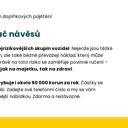
h doplňkových pojištění
ač návěsů
jrizikovějších skupin vozidel
. Nejenže jsou těžké
, ale také běžně převážejí náklad, který může
rávě na toto riziko se zaměřuje povinné ručení –
 jak na majetku, tak na zdraví
.
buje i okolo 50 000 korun za rok
. Částky se
iší. Zadejte své telefonní číslo a my se vám
ější nabídkou. Zdarma a nezávazně.