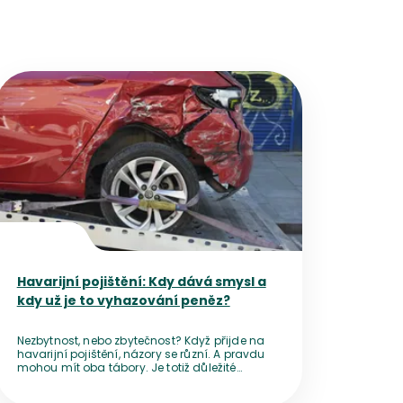
Přejít na detail článku
Havarijní pojištění: Kdy dává smysl a
kdy už je to vyhazování peněz?
Nezbytnost, nebo zbytečnost? Když přijde na
havarijní pojištění, názory se různí. A pravdu
mohou mít oba tábory. Je totiž důležité
správně počítat a zohlednit hned několik
faktorů. Pojďme na ně kouknout podrobněji.