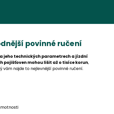
nější povinné ručení
na jeho technických parametrech a jízdní
h pojišťoven mohou lišit až o tisíce korun
,
ý vám najde to nejlevnější povinné ručení.
hmotnosti