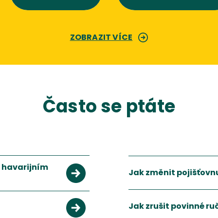
ZOBRAZIT VÍCE
Často se ptáte
a havarijním
Jak změnit pojišťovn
Pojišťovnu můžete změnit 
Zobrazit více
Jak zrušit povinné ruc