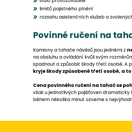
sídlo provozovatele
limitů pojistného plnění
rozsahu asistenčních služeb a zvolenýc
Povinné ručení na tah
Kamiony a tahače návěsů jsou jedněmi z
ne
na obsluhu a ovládání kvůli svým rozměrům
spadnout a způsobit škody třetí osobě. A p
kryje škody způsobené třetí osobě, a to
Cena povinného ručení na tahač se pohy
však u jednotlivých pojišťoven dramaticky l
během několika minut ozveme s nejvýhodn