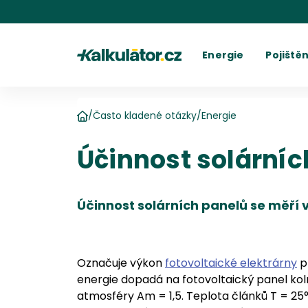
Kalkulátor.cz
Energie
Pojištěn
Kalkulačka elektřiny
Povinné r
C
Kalkulačka plynu
Havarijní 
Cení
Kalkulačky spotřeby
Ostatní p
Dodavatelé
Dodavatel
Kalkulačk
Kde najít fakturu
Vyúč
/
Často kladené otázky
/
Energie
Domů
Účinnost solárníc
Účinnost solárních panelů se měří v
Označuje výkon
fotovoltaické elektrárny
p
energie dopadá na fotovoltaický panel ko
atmosféry Am = 1,5. Teplota článků T = 25