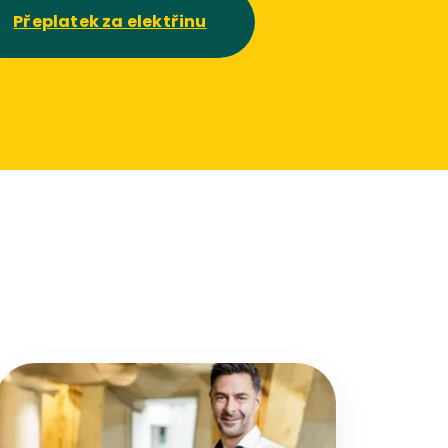
Přeplatek za elektřinu
Přejít na detail článku