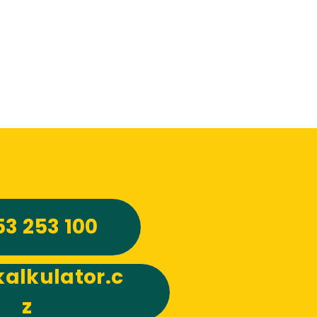
53 253 100
alkulator.c
z