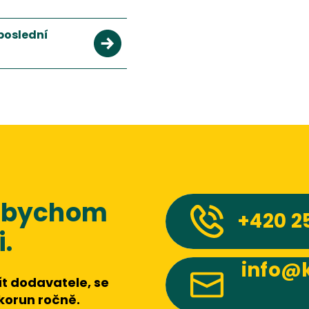
poslední
 abychom
+420
2
.
info@k
t dodavatele, se
 korun ročně.