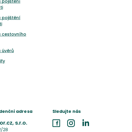
 pojištění
ti
 pojištění
i
a cestovního
 úvěrů
ify
denční adresa
Sledujte nás
r.cz, s.r.o.
Facebook
Instagram
LinkedIn
2/28