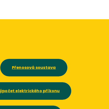
Přenosová soustava
ýpočet elektrického příkonu