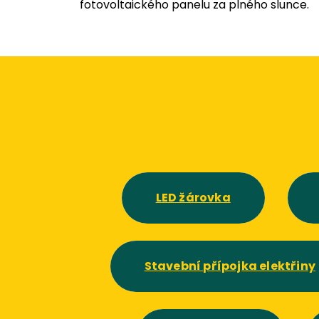
fotovoltaického panelu za plného slunce.
LED žárovka
Stavební přípojka elektřiny