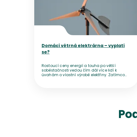
Domácí větrná elektrárna – vyplatí
se?
Rostoucí ceny energií a touha po větší
soběstačnosti vedou čím dál více lidí k
úvahám o vlastní výrobě elektřiny. Zatímco
solární panely zná už téměř každý, domácí
větrná elektrárna zůstává pro mnohé
neprobádanou oblastí. Vyplatí se taková
investice? A co všechno je potřeba zvážit, než
si pořídíte větrnou domácí elektrárnu na klíč?
Pod