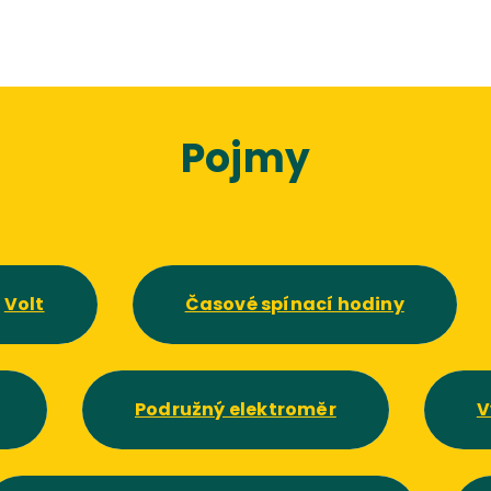
Pojmy
Volt
Časové spínací hodiny
Podružný elektroměr
V