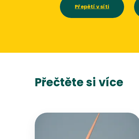
Přepětí v síti
Přečtěte si více
Přejít na detail článku