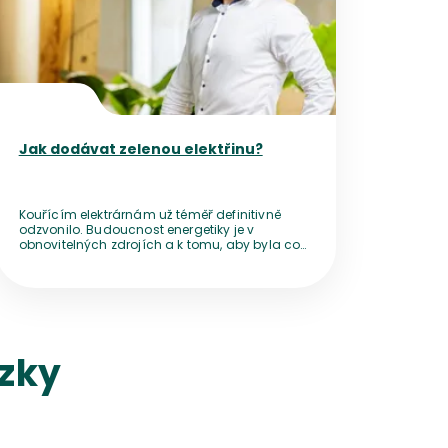
Jak dodávat zelenou elektřinu?
Kouřícím elektrárnám už téměř definitivně
odzvonilo. Budoucnost energetiky je v
obnovitelných zdrojích a k tomu, aby byla co
nejlepší můžeme přispět každý z nás. V
rozhovoru s Františkem Vaškem, ředitelem
Nano Green, divize společnosti Nano Energies,
zabývající se obnovitelnými zdroji a
udržitelností, jsme mluvili o lidech, kteří
vyrábějí zelenou elektřinu nejen na střeše
svého rodinného domku. Jak složité je se
ázky
připojit do sítě? A jak se bude trh s elektřinou z
obnovitelných zdrojů vyvíjet dál?