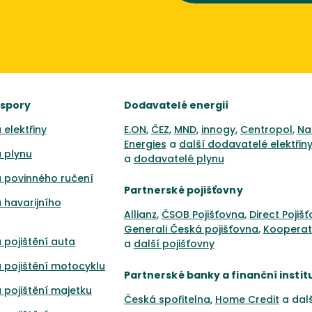
úspory
Dodavatelé energií
 elektřiny
E.ON
,
ČEZ
,
MND
,
innogy
,
Centropol
,
Na
Energies
a
další dodavatelé elektřin
 plynu
a
dodavatelé plynu
 povinného ručení
Partnerské pojišťovny
 havarijního
Allianz
,
ČSOB Pojišťovna
,
Direct Pojiš
Generali Česká pojišťovna
,
Kooperat
 pojištění auta
a
další pojišťovny
 pojištění motocyklu
Partnerské banky a finanční instit
 pojištění majetku
Česká spořitelna
,
Home Credit
a dal