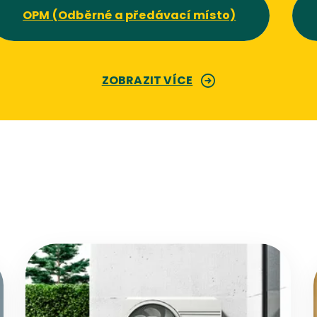
OPM (Odběrné a předávací místo)
ZOBRAZIT VÍCE
Přejít na detail článku