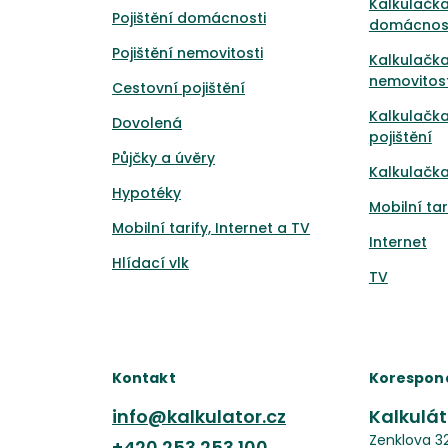
Kalkulačka
Pojištění domácnosti
domácnos
Pojištění nemovitosti
Kalkulačka
nemovitost
Cestovní pojištění
Kalkulačk
Dovolená
pojištění
Půjčky a úvěry
Kalkulačka
Hypotéky
Mobilní tar
Mobilní tarify, Internet a TV
Internet
Hlídací vlk
TV
Kontakt
Korespon
info@kalkulator.cz
Kalkuláto
Zenklova 3
+420
253 253 100