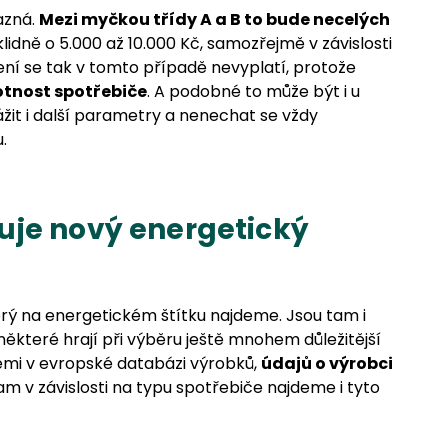
azná.
Mezi myčkou třídy A a B to bude necelých
klidně o 5.000 až 10.000 Kč, samozřejmě v závislosti
ení se tak v tomto případě nevyplatí, protože
otnost spotřebiče
. A podobné to může být i u
vážit i další parametry a nenechat se vždy
.
uje nový energetický
erý na energetickém štítku najdeme. Jsou tam i
ěkteré hrají při výběru ještě mnohem důležitější
emi v evropské databázi výrobků,
údajů o výrobci
m v závislosti na typu spotřebiče najdeme i tyto