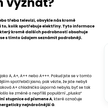
ch vyznat?
bo třeba televizi, obvykle nás kromě
to, kolik spotřebuje elektřiny. Tyto informace
 který kromě dalších podrobností obsahuje
 se s tímto údajem seznámit podrobněji.
jako A, A+, A++ nebo A+++. Pokud jste se v tomto
jším spotřebiči jasno, pak vězte, že jste nebyli
taková A+ chladnička úsporná nebyla, byť se tak
došlo ke změně a nepříliš populární „pluska“
ní stupnice od písmene A
, které označuje
nergeticky nejnáročnější G
.