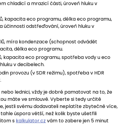
m chladicí a mrazicí části, úroveň hluku v
lů, kapacita eco programu, délka eco programu,
a účinnosti odstřeďování, úroveň hluku v
yklů, míra kondenzace (schopnost odvádět
pacita, délka eco programu.
lů, kapacita eco programu, spotřeba vody u eco
hluku v decibelech.
hodin provozu (v SDR režimu), spotřeba v HDR
.
a nebo lednici, vždy je dobré pamatovat na to, že
akou máte ve smlouvě. Vyberte si tedy určitě
te, jestli svému dodavateli neplatíte zbytečně více,
hle úspora větší, než kolik byste ušetřili
řitom s
kalkulator.cz
vám to zabere jen 5 minut