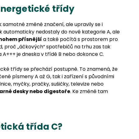
nergetické třídy
 samotné změně značení, ale upravily se i
k automaticky nedostaly do nové kategorie A, ale
mnohem přísnější
a také počítá s prostorem pro
d, proč „áčkových“ spotřebičů na trhu zas tak
 A+++ je dneska v třídě B nebo dokonce C.
cké třídy se přechází postupně. To znamená, že
ené písmeny A až G, tak i zařízení s původními
dnice, myčky, pračky, sušičky, televize nebo
varné desky nebo digestoře
. Ke změně tam
tická třída C?