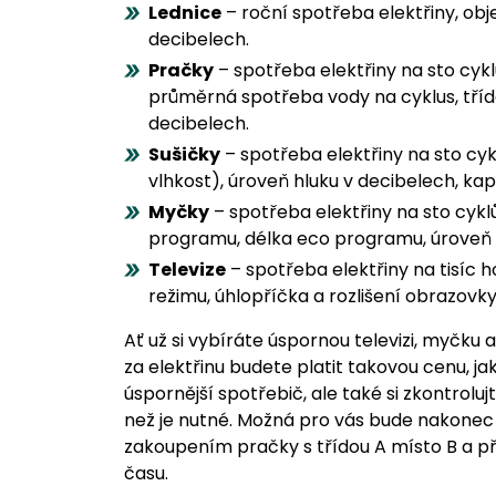
Lednice
– roční spotřeba elektřiny, obje
decibelech.
Pračky
– spotřeba elektřiny na sto cyk
průměrná spotřeba vody na cyklus, tříd
decibelech.
Sušičky
– spotřeba elektřiny na sto c
vlhkost), úroveň hluku v decibelech, ka
Myčky
– spotřeba elektřiny na sto cyk
programu, délka eco programu, úroveň 
Televize
– spotřeba elektřiny na tisíc 
režimu, úhlopříčka a rozlišení obrazovky
Ať už si vybíráte úspornou televizi, myčku 
za elektřinu budete platit takovou cenu, j
úspornější spotřebič, ale také si zkontroluj
než je nutné. Možná pro vás bude nakonec ta
zakoupením pračky s třídou A místo B a p
času.