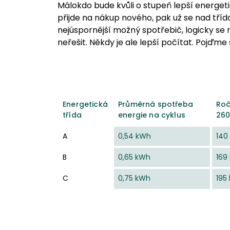
Málokdo bude kvůli o stupeň lepší energeti
přijde na nákup nového, pak už se nad tř
nejúspornější možný spotřebič, logicky se 
neřešit. Někdy je ale lepší počítat. Pojďme
Energetická
Průměrná spotřeba
Roč
třída
energie na cyklus
260
A
0,54 kWh
140
B
0,65 kWh
169
C
0,75 kWh
195