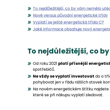
To nejdůležitější, co by vám nemělo uté
Nové versus původní energetické třídy
Vyplatí se ještě energetická třída C?
Jaké informace obsahuje nový energeti
To nejdůležitější, co 
Od roku 2021
platí přísnější energetic
spotřebičů.
Ne vždy se vyplatí investovat
do o tř
pohybovat jen v řádu nižších stovek kor
Na novém energetickém štítku najdete
které se při nákupu vyplatí sledovat.