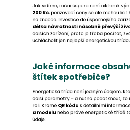
Jak vidíme, roční úspora není nikterak výr
200 Kč
, pořizovací ceny se ale mohou lišit 
na značce. Investice do úspornějšího zaříz
délka návratnosti násobně převýší živ
dalších zařízení, proto je třeba počítat, z
uchlácholit jen nejlepší energetickou třídou
Jaké informace obsah
štítek spotřebiče?
Energetická třída není jediným údajem, kt
další parametry – a nutno podotknout, že n
roli. Kromě
QR kódu
s detailními informac
a modelu
nebo právě energetické třídě ta
údaje: