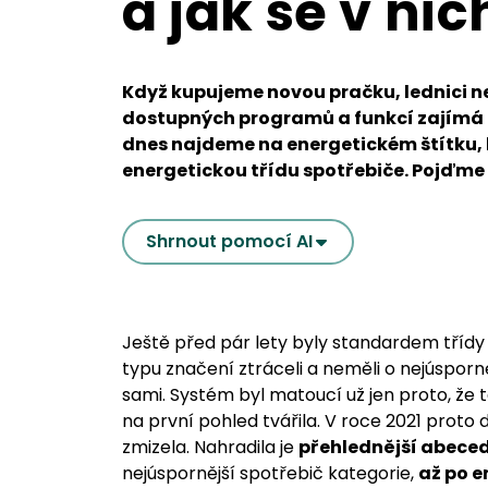
a jak se v ni
Když kupujeme novou pračku, lednici ne
dostupných programů a funkcí zajímá i 
dnes najdeme na energetickém štítku,
energetickou třídu spotřebiče. Pojďme
Shrnout pomocí AI
Ještě před pár lety byly standardem třídy 
typu značení ztráceli a neměli o nejúsporně
sami. Systém byl matoucí už jen proto, že 
na první pohled tvářila. V roce 2021 proto 
zmizela. Nahradila je
přehlednější abeced
nejúspornější spotřebič kategorie,
až po e