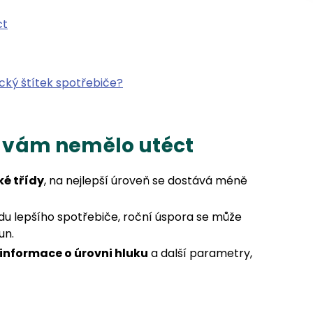
ct
cký štítek spotřebiče?
by vám nemělo utéct
ké třídy
, na nejlepší úroveň se dostává méně
ídu lepšího spotřebiče, roční úspora se může
un.
informace o úrovni hluku
a další parametry,