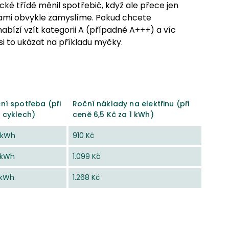
cké třídě měnil spotřebič, když ale přece jen
ídami obvykle zamyslíme. Pokud chcete
nabízí vzít kategorii A (případně A+++) a víc
 si to ukázat na příkladu myčky.
ní spotřeba (při
Roční náklady na elektřinu (při
 cyklech)
ceně 6,5 Kč za 1 kWh)
 kWh
910 Kč
 kWh
1.099 Kč
 kWh
1.268 Kč