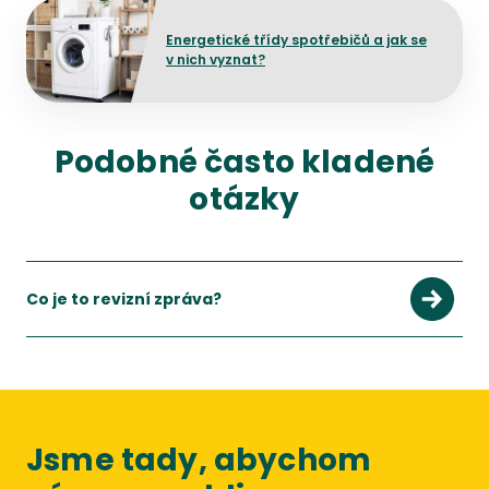
Přejít na detail článku
Energetické třídy spotřebičů a jak se
v nich vyznat?
Podobné často kladené
otázky
Co je to revizní zpráva?
Jsme tady, abychom