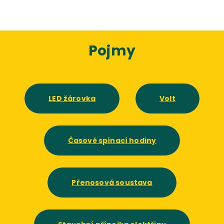
Pojmy
LED žárovka
Volt
Časové spínací hodiny
Přenosová soustava