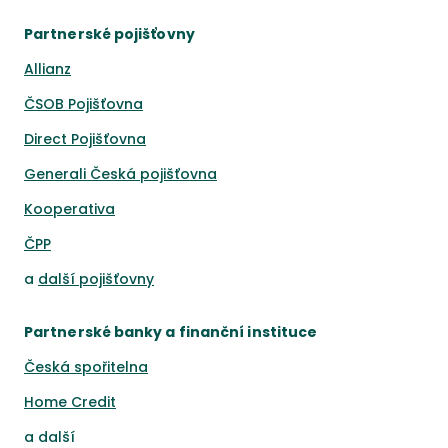
Partnerské pojišťovny
Allianz
ČSOB Pojišťovna
Direct Pojišťovna
Generali Česká pojišťovna
Kooperativa
ČPP
a
další pojišťovny
Partnerské banky a finanční instituce
Česká spořitelna
Home Credit
a
další