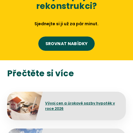
rekonstrukci?
Sjednejte si ji už za pár minut.
SROVNAT NABÍDKY
Přečtěte si více
Přejít na detail článku
Vývoj cen a úrokové sazby hypoték v
roce 2026
Přejít na detail článku