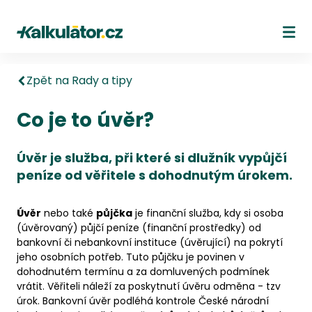
Kalkulátor.cz
Ote
Zpět na Rady a tipy
Co je to úvěr?
Úvěr je služba, při které si dlužník vypůjčí
peníze od věřitele s dohodnutým úrokem.
Úvěr
nebo také
půjčka
je finanční služba, kdy si osoba
(úvěrovaný) půjčí peníze (finanční prostředky) od
bankovní či nebankovní instituce (úvěrující) na pokrytí
jeho osobních potřeb. Tuto půjčku je povinen v
dohodnutém termínu a za domluvených podmínek
vrátit. Věřiteli náleží za poskytnutí úvěru odměna - tzv
úrok. Bankovní úvěr podléhá kontrole České národní