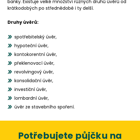
banky. Existuje velké množství různých druhů úvěrů od
krátkodobých po střednědobé i ty delší.
Druhy úvěrů:
spotřebitelský úvěr,
hypoteční úvěr,
kontokorentní úvěr,
překlenovací úvěr,
revolvingový úvěr,
konsolidační úvěr,
investiční úvěr,
lombardní úvěr,
úvěr ze stavebního spoření.
Potřebujete půjčku na