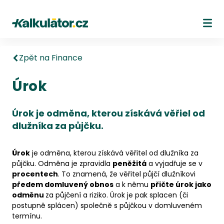
Kalkulátor.cz
Ote
Zpět na Finance
Úrok
Úrok je odměna, kterou získává věřiel od
dlužníka za půjčku.
Úrok
je odměna, kterou získává věřitel od dlužníka za
půjčku. Odměna je zpravidla
peněžitá
a vyjadřuje se v
procentech
. To znamená, že věřitel půjčí dlužníkovi
předem domluvený obnos
a k němu
přičte úrok jako
odměnu
za půjčení a riziko. Úrok je pak splacen (či
postupně splácen) společně s půjčkou v domluveném
termínu.