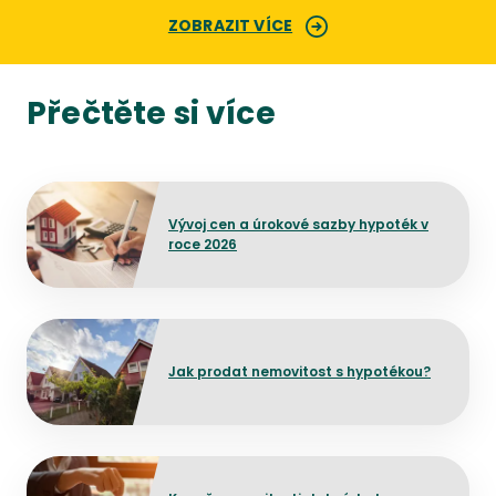
ZOBRAZIT VÍCE
Přečtěte si více
Přejít na detail článku
Vývoj cen a úrokové sazby hypoték v
roce 2026
Přejít na detail článku
Jak prodat nemovitost s hypotékou?
Přejít na detail článku