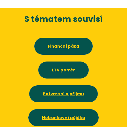
S tématem souvisí
Finanční páka
LTV poměr
Potvrzení o příjmu
Nebankovní půjčka