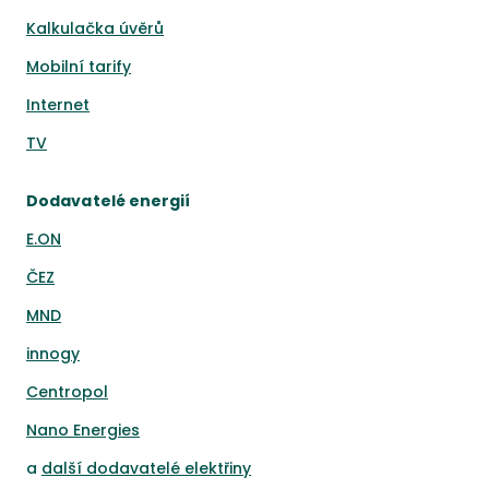
Kalkulačka úvěrů
Mobilní tarify
Internet
TV
Dodavatelé energií
E.ON
ČEZ
MND
innogy
Centropol
Nano Energies
a
další dodavatelé elektřiny