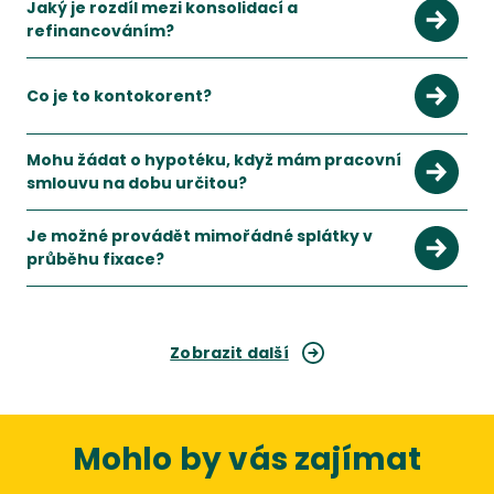
Jaký je rozdíl mezi konsolidací a
refinancováním?
Konsolidace je sloučení více půjček, refinancovat můžete i 
Zobrazit více
Co je to kontokorent?
Mohu žádat o hypotéku, když mám pracovní
smlouvu na dobu určitou?
Je možné provádět mimořádné splátky v
průběhu fixace?
Zobrazit další
Mohlo by vás zajímat