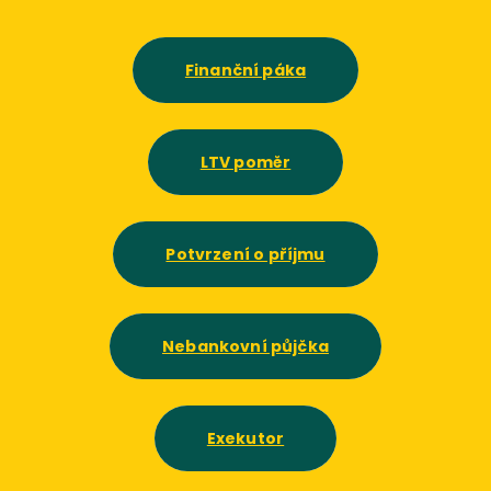
Finanční páka
LTV poměr
Potvrzení o příjmu
Nebankovní půjčka
Exekutor