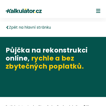
Kalkulátor.cz
Ote
Zpět na hlavní stránku
Půjčka na rekonstrukci
online,
rychle a bez
zbytečných poplatků.
Seznam produktů