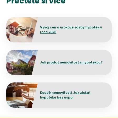
Přečtěte si více
Přejít na detail článku
Vývoj cen a úrokové sazby hypoték v
roce 2026
Přejít na detail článku
Jak prodat nemovitost s hypotékou?
Přejít na detail článku
Koupě nemovitosti: Jak získat
hypotéku bez úspor