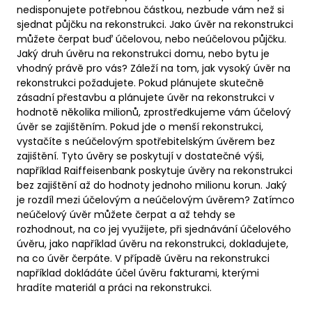
nedisponujete potřebnou částkou, nezbude vám než si
sjednat půjčku na rekonstrukci. Jako úvěr na rekonstrukci
můžete čerpat buď účelovou, nebo neúčelovou půjčku.
Jaký druh úvěru na rekonstrukci domu, nebo bytu je
vhodný právě pro vás? Záleží na tom, jak vysoký úvěr na
rekonstrukci požadujete. Pokud plánujete skutečně
zásadní přestavbu a plánujete úvěr na rekonstrukci v
hodnotě několika milionů, zprostředkujeme vám účelový
úvěr se zajištěním. Pokud jde o menší rekonstrukci,
vystačíte s neúčelovým spotřebitelským úvěrem bez
zajištění. Tyto úvěry se poskytují v dostatečné výši,
například Raiffeisenbank poskytuje úvěry na rekonstrukci
bez zajištění až do hodnoty jednoho milionu korun. Jaký
je rozdíl mezi účelovým a neúčelovým úvěrem? Zatímco
neúčelový úvěr můžete čerpat a až tehdy se
rozhodnout, na co jej využijete, při sjednávání účelového
úvěru, jako například úvěru na rekonstrukci, dokladujete,
na co úvěr čerpáte. V případě úvěru na rekonstrukci
například dokládáte účel úvěru fakturami, kterými
hradíte materiál a práci na rekonstrukci.