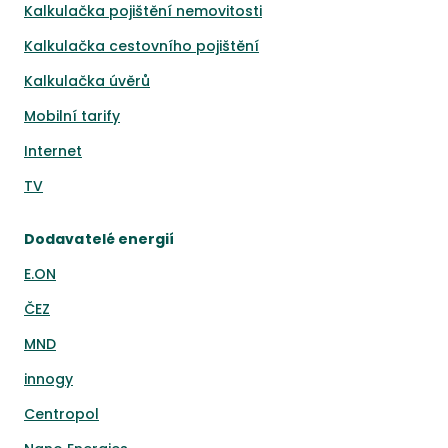
Kalkulačka pojištění nemovitosti
Kalkulačka cestovního pojištění
Kalkulačka úvěrů
Mobilní tarify
Internet
TV
Dodavatelé energií
E.ON
ČEZ
MND
innogy
Centropol