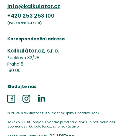
info@kalkulator.cz
+420
253 253 100
(Po-Pá 9:00-17:00)
Korespondenční adresa
Kalkulátor.cz, s.r.o.
Zenklova 32/28
Praha 8
180 00
Sledujte nás
Facebook
Instagram
LinkedIn
©
2026
Kalkulátor.cz, součást skupiny Creative Dock
Jakékoliv užití obsahu, včetně převzetí článků, je bez souhlasu
společnosti Kalkulátor.cz, s.r.o. zakázáno.