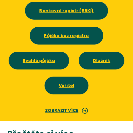
Bankovní registr (BRKI)
Půjčka bez registru
Rychlá půjčka
Dlužník
Věřitel
ZOBRAZIT VÍCE