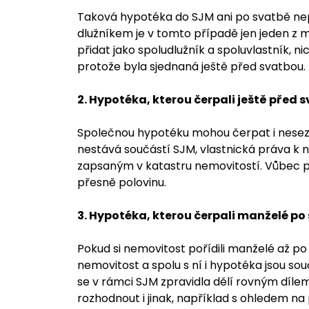
Taková hypotéka do SJM ani po svatbě nep
dlužníkem je v tomto případě jen jeden z
přidat jako spoludlužník a spoluvlastník,
protože byla sjednaná ještě před svatbou.
2. Hypotéka, kterou čerpali ještě před
Společnou hypotéku mohou čerpat i nesez
nestává součástí SJM, vlastnická práva k n
zapsaným v katastru nemovitostí. Vůbec př
přesně polovinu.
3. Hypotéka, kterou čerpali manželé po
Pokud si nemovitost pořídili manželé až p
nemovitost a spolu s ní i hypotéka jsou s
se v rámci SJM zpravidla dělí rovným díl
rozhodnout i jinak, například s ohledem na 