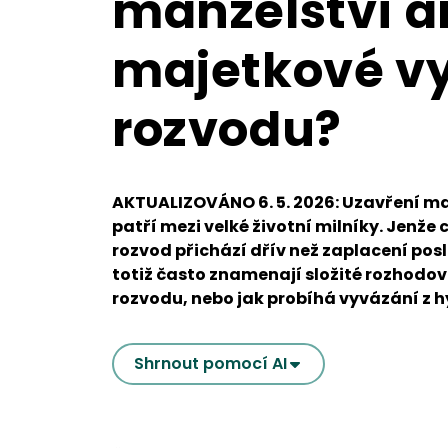
manželství a
majetkové v
rozvodu?
AKTUALIZOVÁNO 6. 5. 2026: Uzavření man
patří mezi velké životní milníky. Jenže
rozvod přichází dřív než zaplacení po
totiž často znamenají složité rozhodová
rozvodu, nebo jak probíhá vyvázání z 
Shrnout pomocí AI