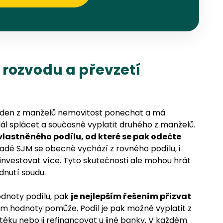
rozvodu a převzetí
 jeden z manželů nemovitost ponechat a má
l splácet a současně vyplatit druhého z manželů.
lastněného podílu, od které se pak odečte
padě SJM se obecně vychází z rovného podílu, i
investovat více. Tyto skutečnosti ale mohou hrát
dnutí soudu.
odnoty podílu, pak
je nejlepším řešením přizvat
ním hodnoty pomůže. Podíl je pak možné vyplatit z
otéku nebo ji refinancovat u jiné banky. V každém