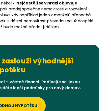
 několik.
Nejčastěji se v praxi objevuje
 pak prodej společné nemovitosti a rozdělení
mluva, kdy například jeden z manželů přenechá
spolu s dětmi, nemovitost převedou na už dospělé
, až bude možné předat ji dětem.
 zaslouží výhodnější
potéku
í – včetně financí. Podívejte se, jakou
najděte lepší podmínky pro nový domov.
ODNOU HYPOTÉKU