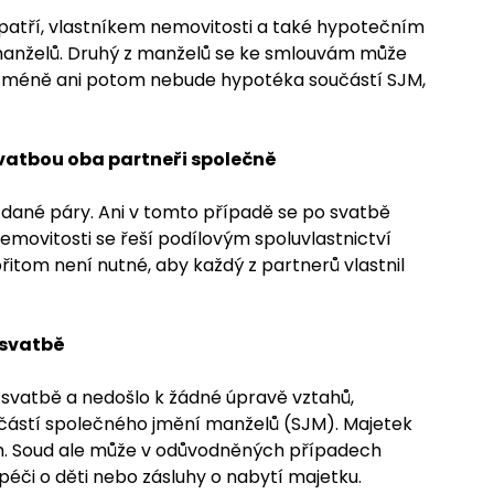
atří, vlastníkem nemovitosti a také hypotečním
 manželů. Druhý z manželů se ke smlouvám může
 nicméně ani potom nebude hypotéka součástí SJM,
 svatbou oba partneři společně
dané páry. Ani v tomto případě se po svatbě
emovitosti se řeší podílovým spoluvlastnictví
itom není nutné, aby každý z partnerů vlastnil
 svatbě
o svatbě a nedošlo k žádné úpravě vztahů,
oučástí společného jmění manželů (SJM). Majetek
em. Soud ale může v odůvodněných případech
péči o děti nebo zásluhy o nabytí majetku.