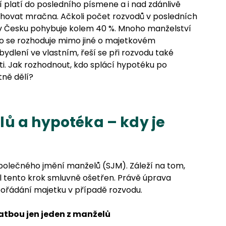
í platí do posledního písmene a i nad zdánlivě
hovat mračna. Ačkoli počet rozvodů v posledních
 v Česku pohybuje kolem 40 %. Mnoho manželství
ho se rozhoduje mimo jiné o majetkovém
bydlení ve vlastním, řeší se při rozvodu také
i. Jak rozhodnout, kdo splácí hypotéku po
tně dělí?
ů a hypotéka – kdy je
polečného jmění manželů (SJM). Záleží na tom,
yl tento krok smluvně ošetřen. Právě úprava
vypořádání majetku v případě rozvodu.
vatbou jen jeden z manželů