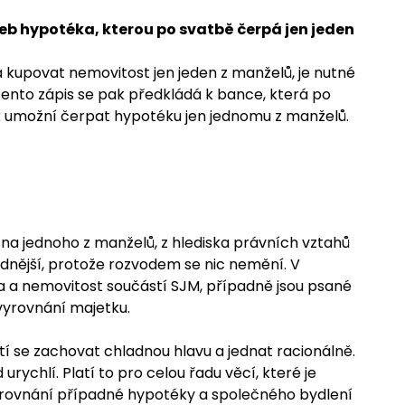
eb hypotéka, kterou po svatbě čerpá jen jeden
 kupovat nemovitost jen jeden z manželů, je nutné
ento zápis se pak předkládá k bance, která po
k umožní čerpat hypotéku jen jednomu z manželů.
na jednoho z manželů, z hlediska právních vztahů
ednější, protože rozvodem se nic nemění. V
 a nemovitost součástí SJM, případně jsou psané
 vyrovnání majetku.
tí se zachovat chladnou hlavu a jednat racionálně.
urychlí. Platí to pro celou řadu věcí, které je
vyrovnání případné hypotéky a společného bydlení