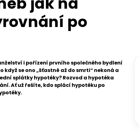
neb jak na
yrovnání po
želství i pořízení prvního společného bydlení
 co když se ono „šťastně až do smrti“ nekoná a
slední splátky hypotéky? Rozvod a hypotéka
ní. Ať už řešíte, kdo splácí hypotéku po
hypotéky.