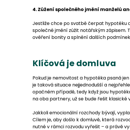
4. Zúžení společného jmění manželů an
Jestliže chce po svatbě čerpat hypotéku a
společné jmění zúžit notářským zápisem. T
ověření bonity a splnění dalších podmíne
Klíčová je domluva
Pokud je nemovitost a hypotéka psaná jen 
je taková situace nejjednodušší a nejpřehl
opačném případě, tedy když jsou hypotéka
na oba partnery, už se bude řešit klasické
Jakkoli emocionální rozchody bývají, vypla
Cílem je, aby došlo k domluvě, která rozvod 
nutné v rámci rozvodu vyřešit – a právě 