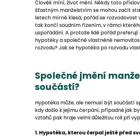
Člověk míní, život mění. Někdy toto příslov
šťastným manželstvím se mohou začít sta
letech mírně klesá, pořád se rozvodovost
tak končí soudním řízením, v rámci které
uspořádání. A protože lidé pořád preferují 
hypotéky a společně vlastněné nemovitost
rozvodu? Jak se hypotéka po rozvodu vlas
Společné jmění manžel
součástí?
Hypotéka může, ale nemusí být součástí s
kdy došlo k jejímu čerpání, případně jak b
vztahů pak hraje velmi důležitou roli při 
1. Hypotéka, kterou čerpal ještě před s