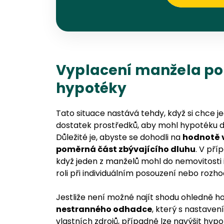
Vyplacení manžela po 
hypotéky
Tato situace nastává tehdy, když si chce
dostatek prostředků, aby mohl hypotéku dá
Důležité je, abyste se dohodli na
hodnotě v
poměrná část zbývajícího dluhu
. V pří
když jeden z manželů mohl do nemovitosti 
roli při individuálním posouzení nebo rozho
Jestliže není možné najít shodu ohledně h
nestranného odhadce
, který s nastave
vlastních zdrojů, případně lze navýšit hyp