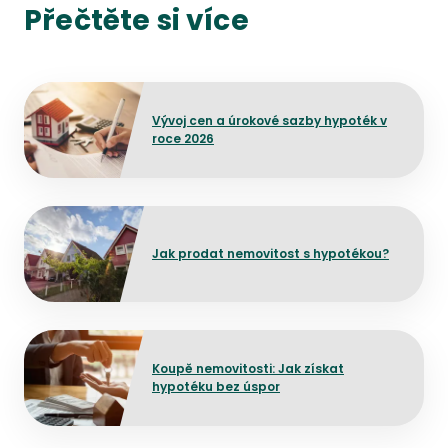
Přečtěte si více
Přejít na detail článku
Vývoj cen a úrokové sazby hypoték v
roce 2026
Přejít na detail článku
Jak prodat nemovitost s hypotékou?
Přejít na detail článku
Koupě nemovitosti: Jak získat
hypotéku bez úspor