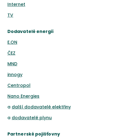
Internet
TV
Dodavatelé energií
E.ON
ČEZ
MND
innogy
Centropol
Nano Energies
a
další dodavatelé elektřiny
a
dodavatelé plynu
Partnerské pojišťovny