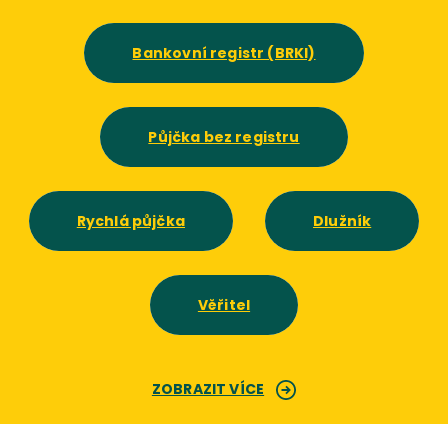
Bankovní registr (BRKI)
Půjčka bez registru
Rychlá půjčka
Dlužník
Věřitel
ZOBRAZIT VÍCE