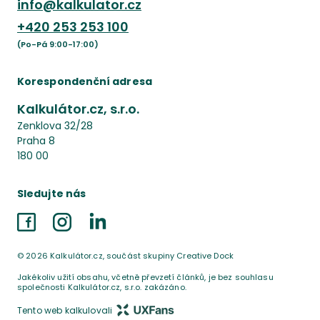
info@kalkulator.cz
+420
253 253 100
(Po-Pá 9:00-17:00)
Korespondenční adresa
Kalkulátor.cz, s.r.o.
Zenklova 32/28
Praha 8
180 00
Sledujte nás
Facebook
Instagram
LinkedIn
©
2026
Kalkulátor.cz, součást skupiny Creative Dock
Jakékoliv užití obsahu, včetně převzetí článků, je bez souhlasu
společnosti Kalkulátor.cz, s.r.o. zakázáno.
Tento web kalkulovali