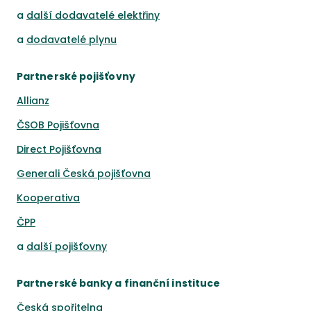
a
další dodavatelé elektřiny
a
dodavatelé plynu
Partnerské pojišťovny
Allianz
ČSOB Pojišťovna
Direct Pojišťovna
Generali Česká pojišťovna
Kooperativa
ČPP
a
další pojišťovny
Partnerské banky a finanční instituce
Česká spořitelna