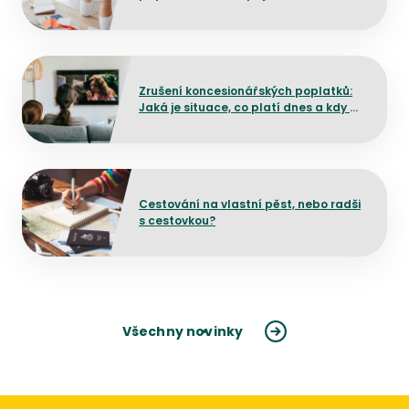
Přejít na detail článku
Zrušení koncesionářských poplatků:
Jaká je situace, co platí dnes a kdy by
mělo dojít ke změně?
Přejít na detail článku
Cestování na vlastní pěst, nebo radši
s cestovkou?
Všechny novinky