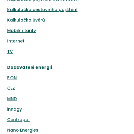
Kalkulačka cestovního pojištění
Kalkulačka úvěrů
Mobilní tarify
Internet
TV
Dodavatelé energií
E.ON
ČEZ
MND
innogy
Centropol
Nano Energies